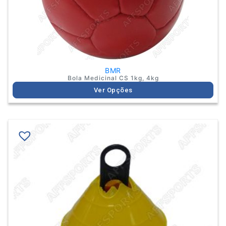
the
product
page
BMR
Bola Medicinal CS 1kg, 4kg
Ver Opções