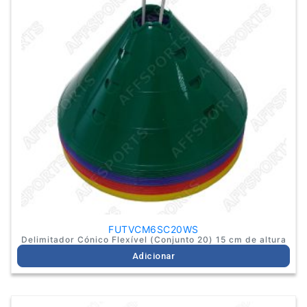
FUTVCM6SC20WS
Delimitador Cónico Flexível (Conjunto 20) 15 cm de altura
Adicionar
This