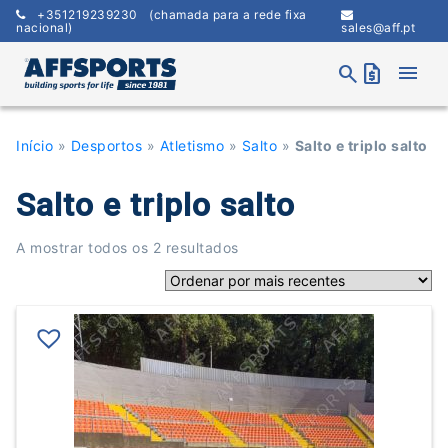
Skip
+351219239230
(chamada para a rede fixa
to
nacional)
sales@aff.pt
content
menu
search
request_quote
Início
»
Desportos
»
Atletismo
»
Salto
»
Salto e triplo salto
Salto e triplo salto
Ordenado
A mostrar todos os 2 resultados
por
mais
recentes