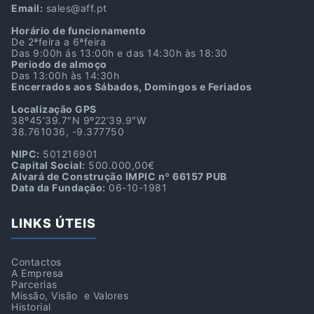
Email:
sales@aff.pt
Horário de funcionamento
De 2ªfeira a 6ªfeira
Das 9:00h ás 13:00h e das 14:30h às 18:30
Periodo de almoço
Das 13:00h às 14:30h
Encerrados aos Sábados, Domingos e Feriados
Localização GPS
38º45’39.7″N 9º22’39.9″W
38.761036, -9.377750
NIPC:
501216901
Capital Social:
500.000,00€
Alvará de Construção IMPIC nº 66157 PUB
Data da Fundação:
06-10-1981
LINKS ÚTEIS
Contactos
A Empresa
Parcerias
Missão, Visão e Valores
Historial