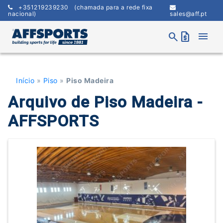
Skip
+351219239230
(chamada para a rede fixa
to
nacional)
sales@aff.pt
content
menu
search
request_quote
Início
»
Piso
»
Piso Madeira
Arquivo de Piso Madeira -
AFFSPORTS