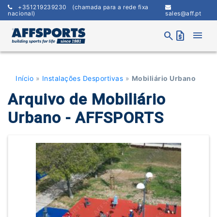
Skip
+351219239230
(chamada para a rede fixa
to
nacional)
sales@aff.pt
content
menu
search
request_quote
Início
»
Instalações Desportivas
»
Mobiliário Urbano
Arquivo de Mobiliário
Urbano - AFFSPORTS