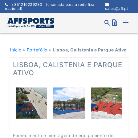
Skip
+351219239230
(chamada para a rede fixa
to
nacional)
sales@aff.pt
content
menu
search
request_quote
Início
»
Portefólio
»
Lisboa, Calistenia e Parque Ativo
LISBOA, CALISTENIA E PARQUE
ATIVO
Fornecimento e montagem de equipamento de