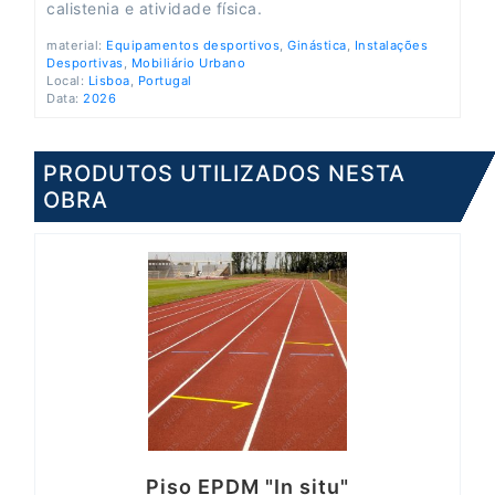
calistenia e atividade física.
material:
Equipamentos desportivos
,
Ginástica
,
Instalações
Desportivas
,
Mobiliário Urbano
Local:
Lisboa
,
Portugal
Data:
2026
PRODUTOS UTILIZADOS NESTA
OBRA
Piso EPDM "In situ"