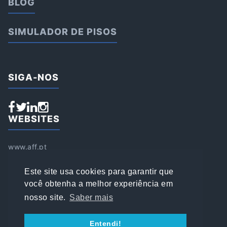
BLOG
SIMULADOR DE PISOS
SIGA-NOS
WEBSITES
www.aff.pt
www.affsports.pt
www.loja.affsports.pt
Este site usa cookies para garantir que
PESQUISAR
você obtenha a melhor experiência em
nosso site.
Saber mais
© 2022 AFFSPORTS
Entendi!