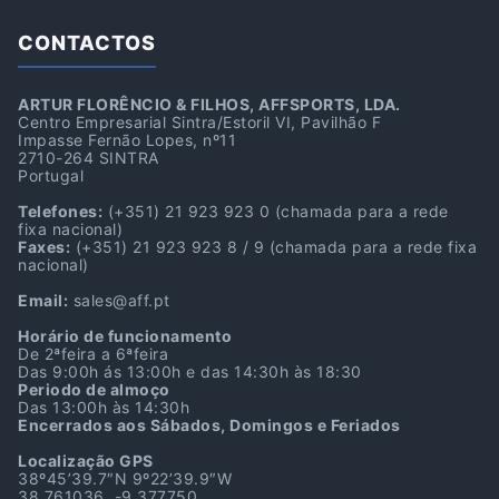
CONTACTOS
ARTUR FLORÊNCIO & FILHOS, AFFSPORTS, LDA.
Centro Empresarial Sintra/Estoril VI, Pavilhão F
Impasse Fernão Lopes, nº11
2710-264 SINTRA
Portugal
Telefones:
(+351) 21 923 923 0
(chamada para a rede
fixa nacional)
Faxes:
(+351) 21 923 923 8 / 9
(chamada para a rede fixa
nacional)
Email:
sales@aff.pt
Horário de funcionamento
De 2ªfeira a 6ªfeira
Das 9:00h ás 13:00h e das 14:30h às 18:30
Periodo de almoço
Das 13:00h às 14:30h
Encerrados aos Sábados, Domingos e Feriados
Localização GPS
38º45’39.7″N 9º22’39.9″W
38.761036, -9.377750