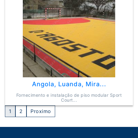
Angola, Luanda, Mira...
Fornecimento e instalação de piso modular Sport
Court...
Numbered
1
2
Proximo
Pagination