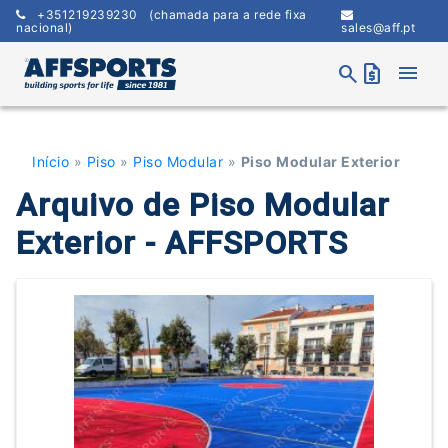
Skip
+351219239230
(chamada para a rede fixa
to
nacional)
sales@aff.pt
content
menu
search
request_quote
Início
»
Piso
»
Piso Modular
»
Piso Modular Exterior
Arquivo de Piso Modular
Exterior - AFFSPORTS