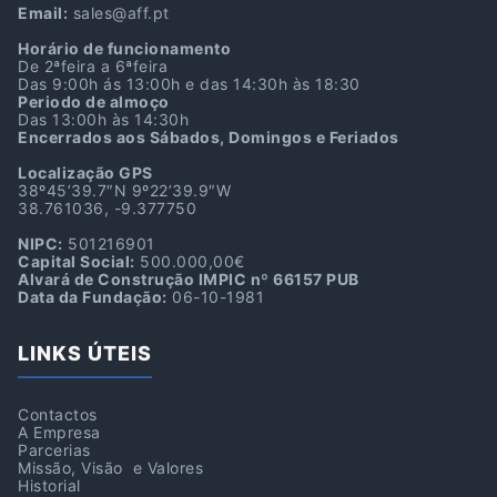
Email:
sales@aff.pt
Horário de funcionamento
De 2ªfeira a 6ªfeira
Das 9:00h ás 13:00h e das 14:30h às 18:30
Periodo de almoço
Das 13:00h às 14:30h
Encerrados aos Sábados, Domingos e Feriados
Localização GPS
38º45’39.7″N 9º22’39.9″W
38.761036, -9.377750
NIPC:
501216901
Capital Social:
500.000,00€
Alvará de Construção IMPIC nº 66157 PUB
Data da Fundação:
06-10-1981
LINKS ÚTEIS
Contactos
A Empresa
Parcerias
Missão, Visão e Valores
Historial