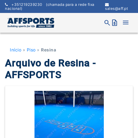
Skip
+351219239230
(chamada para a rede fixa
to
nacional)
sales@aff.pt
content
menu
search
request_quote
Início
»
Piso
»
Resina
Arquivo de Resina -
AFFSPORTS