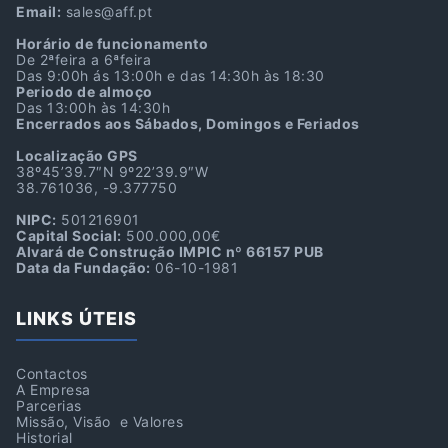
Email:
sales@aff.pt
Horário de funcionamento
De 2ªfeira a 6ªfeira
Das 9:00h ás 13:00h e das 14:30h às 18:30
Periodo de almoço
Das 13:00h às 14:30h
Encerrados aos Sábados, Domingos e Feriados
Localização GPS
38º45’39.7″N 9º22’39.9″W
38.761036, -9.377750
NIPC:
501216901
Capital Social:
500.000,00€
Alvará de Construção IMPIC nº 66157 PUB
Data da Fundação:
06-10-1981
LINKS ÚTEIS
Contactos
A Empresa
Parcerias
Missão, Visão e Valores
Historial