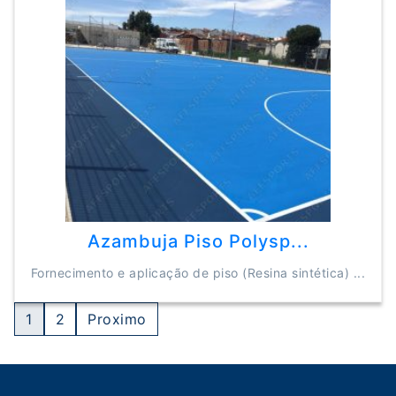
Azambuja Piso Polysp...
Fornecimento e aplicação de piso (Resina sintética) ...
Numbered
1
2
Proximo
Pagination