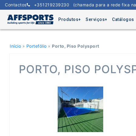
Skip
Contactos
+351219239230
(chamada para a rede fixa na
to
content
Produtos
Serviços
Catálogos
Início
»
Portefólio
»
Porto, Piso Polysport
PORTO, PISO POLYS