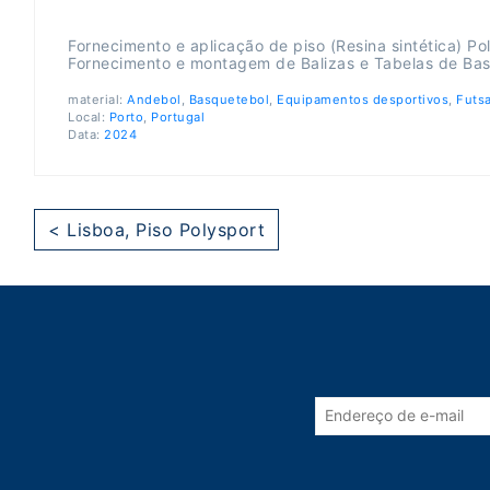
Fornecimento e aplicação de piso (Resina sintética) Po
Fornecimento e montagem de Balizas e Tabelas de Bas
material:
Andebol
,
Basquetebol
,
Equipamentos desportivos
,
Futsa
Local:
Porto
,
Portugal
Data:
2024
< Lisboa, Piso Polysport