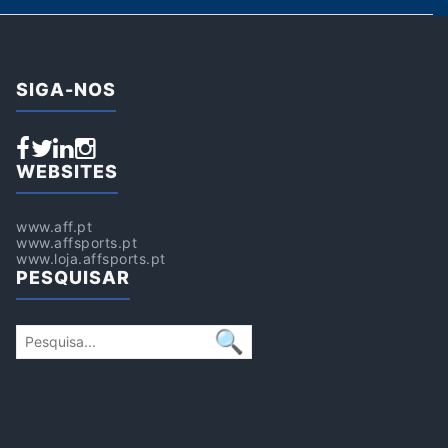
SIGA-NOS
WEBSITES
www.aff.pt
www.affsports.pt
www.loja.affsports.pt
PESQUISAR