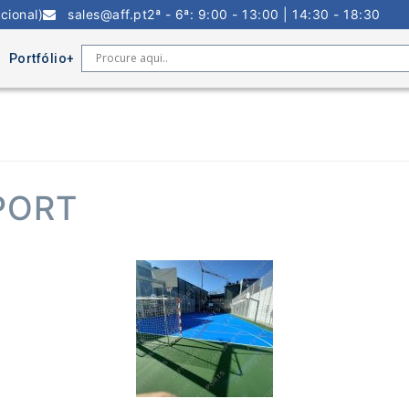
cional)
sales@aff.pt
2ª - 6ª: 9:00 - 13:00 | 14:30 - 18:30
Portfólio
PORT