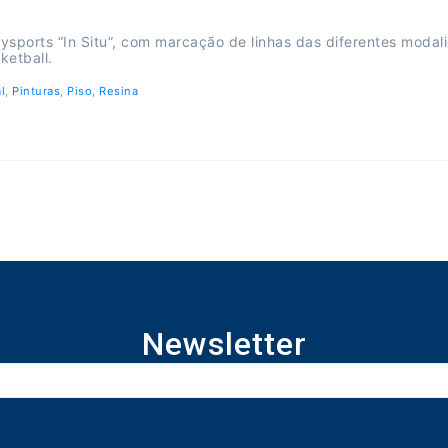
lysports “In Situ”, com marcação de linhas das diferentes modal
ketball.
l
,
Pinturas
,
Piso
,
Resina
Newsletter