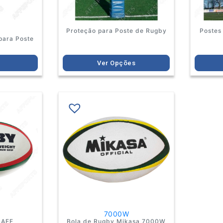
the
product
page
Proteção para Poste de Rugby
Postes
para Poste
y
Ver Opções
7000W
 AFF
Bola de Rugby Mikasa 7000W