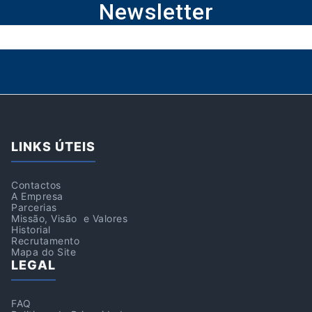
Newsletter
LINKS ÚTEIS
Contactos
A Empresa
Parcerias
Missão, Visão e Valores
Historial
Recrutamento
Mapa do Site
LEGAL
FAQ