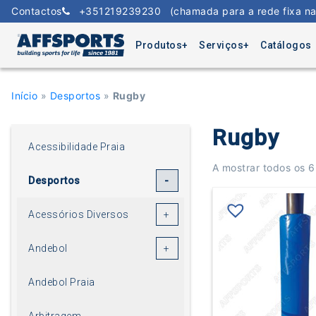
Skip
Contactos
+351219239230
(chamada para a rede fixa na
to
content
Produtos
Serviços
Catálogos
Início
»
Desportos
»
Rugby
Rugby
Acessibilidade Praia
A mostrar todos os 6
Desportos
Acessórios Diversos
Andebol
Andebol Praia
Arbitragem