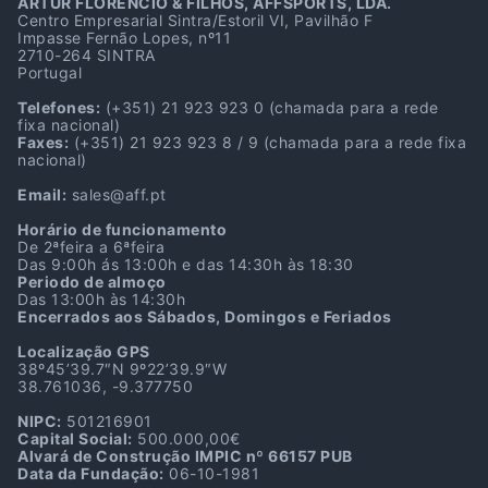
ARTUR FLORÊNCIO & FILHOS, AFFSPORTS, LDA.
Centro Empresarial Sintra/Estoril VI, Pavilhão F
Impasse Fernão Lopes, nº11
2710-264 SINTRA
Portugal
Telefones:
(+351) 21 923 923 0
(chamada para a rede
fixa nacional)
Faxes:
(+351) 21 923 923 8 / 9
(chamada para a rede fixa
nacional)
Email:
sales@aff.pt
Horário de funcionamento
De 2ªfeira a 6ªfeira
Das 9:00h ás 13:00h e das 14:30h às 18:30
Periodo de almoço
Das 13:00h às 14:30h
Encerrados aos Sábados, Domingos e Feriados
Localização GPS
38º45’39.7″N 9º22’39.9″W
38.761036, -9.377750
NIPC:
501216901
Capital Social:
500.000,00€
Alvará de Construção IMPIC nº 66157 PUB
Data da Fundação:
06-10-1981