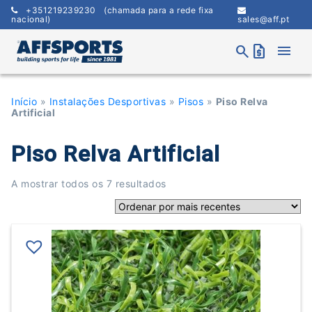
Skip
+351219239230
(chamada para a rede fixa
to
nacional)
sales@aff.pt
content
menu
search
request_quote
Início
»
Instalações Desportivas
»
Pisos
»
Piso Relva
Artificial
Piso Relva Artificial
Ordenado
A mostrar todos os 7 resultados
por
mais
recentes