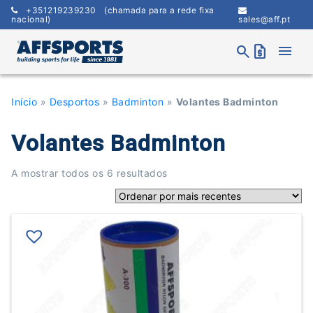
Skip
+351219239230
(chamada para a rede fixa
to
nacional)
sales@aff.pt
content
menu
search
request_quote
Início
»
Desportos
»
Badminton
»
Volantes Badminton
Volantes Badminton
Ordenado
A mostrar todos os 6 resultados
por
mais
recentes