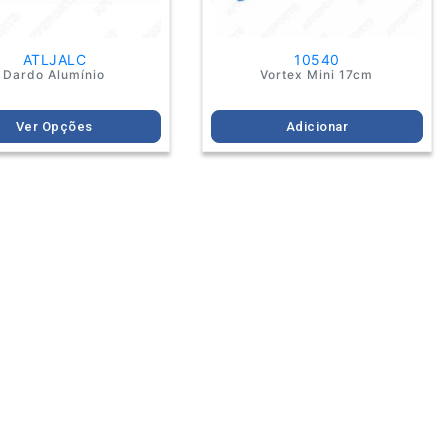
the
product
page
ATLJALC
10540
Dardo Alumínio
Vortex Mini 17cm
Ver Opções
Adicionar