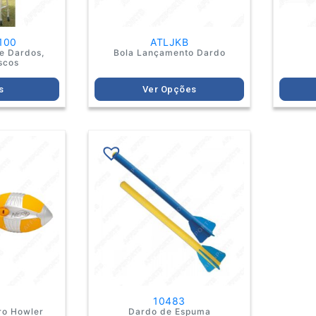
the
product
page
100
ATLJKB
e Dardos,
Bola Lançamento Dardo
scos
s
Ver Opções
10483
ro Howler
Dardo de Espuma