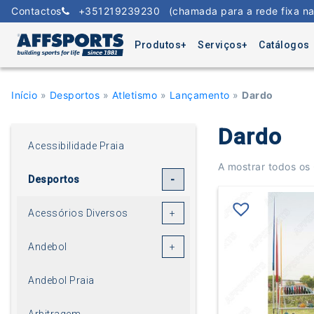
Skip
Contactos
+351219239230
(chamada para a rede fixa na
to
content
Produtos
Serviços
Catálogos
Início
»
Desportos
»
Atletismo
»
Lançamento
»
Dardo
Dardo
Acessibilidade Praia
A mostrar todos os 
Desportos
Acessórios Diversos
Andebol
Andebol Praia
Arbitragem