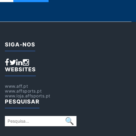
SIGA-NOS
WEBSITES
www.aff.pt
www.affsports.pt
www.loja.affsports.pt
PESQUISAR