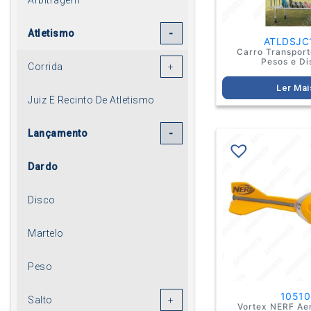
Atletismo
ATLDSJC
Carro Transport
Pesos e Di
Corrida
Ler Mai
Juiz E Recinto De Atletismo
Lançamento
Dardo
Disco
Martelo
Peso
10510
Salto
Vortex NERF Ae