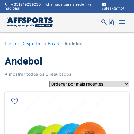
Skip
+351219239230
(chamada para a rede fixa
to
nacional)
sales@aff.pt
content
menu
search
request_quote
Início
»
Desportos
»
Bolas
»
Andebol
Andebol
Ordenado
A mostrar todos os 2 resultados
por
mais
recentes
This
product
has
multiple
variants.
The
options
may