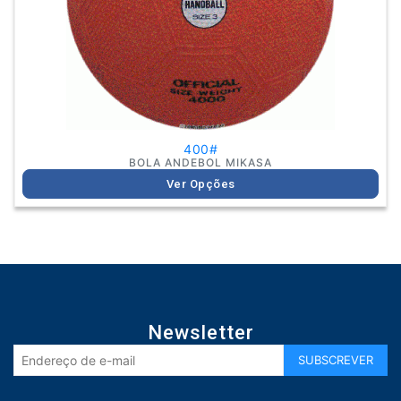
on
the
product
page
400#
BOLA ANDEBOL MIKASA
Ver Opções
Newsletter