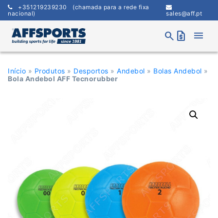
Skip
+351219239230
(chamada para a rede fixa
to
nacional)
sales@aff.pt
content
menu
search
request_quote
Início
»
Produtos
»
Desportos
»
Andebol
»
Bolas Andebol
»
Bola Andebol AFF Tecnorubber