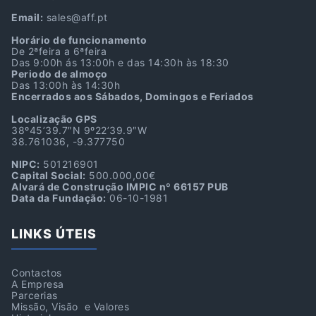
Email:
sales@aff.pt
Horário de funcionamento
De 2ªfeira a 6ªfeira
Das 9:00h ás 13:00h e das 14:30h às 18:30
Periodo de almoço
Das 13:00h às 14:30h
Encerrados aos Sábados, Domingos e Feriados
Localização GPS
38º45’39.7″N 9º22’39.9″W
38.761036, -9.377750
NIPC:
501216901
Capital Social:
500.000,00€
Alvará de Construção IMPIC nº 66157 PUB
Data da Fundação:
06-10-1981
LINKS ÚTEIS
Contactos
A Empresa
Parcerias
Missão, Visão e Valores