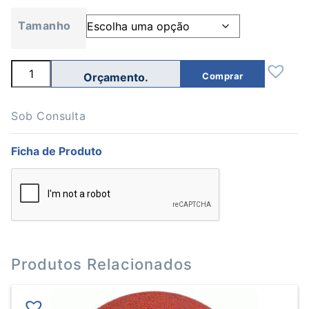
Tamanho
Quantidade
Comprar
de
Bola
Andebol
AFF
Sob Consulta
Tecnorubber
Ficha de Produto
Produtos Relacionados
This
product