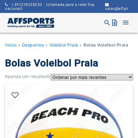
Skip
+351219239230
(chamada para a rede fixa
to
nacional)
sales@aff.pt
content
menu
search
request_quote
Início
»
Desportos
»
Voleibol Praia
»
Bolas Voleibol Praia
Bolas Voleibol Praia
Apenas um resultado