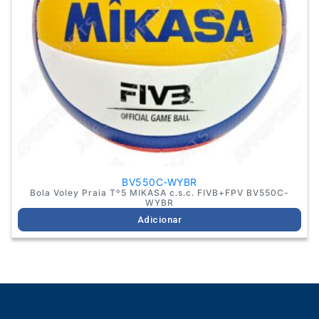
BV550C-WYBR
Bola Voley Praia Tº5 MIKASA c.s.c. FIVB+FPV BV550C-
WYBR
Adicionar