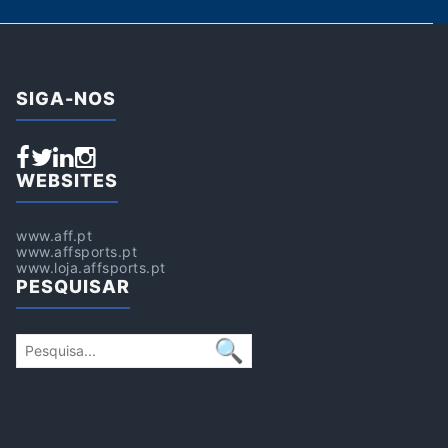
SIGA-NOS
WEBSITES
www.aff.pt
www.affsports.pt
www.loja.affsports.pt
PESQUISAR