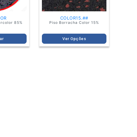
the
product
page
LOR
COLOR15.##
urcolor 85%
Piso Borracha Color 15%
ar
Ver Opções