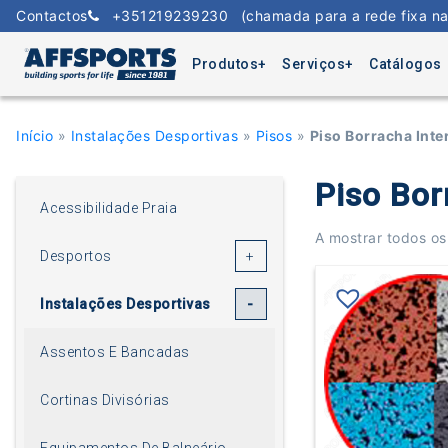
Skip
Contactos
+351219239230
(chamada para a rede fixa na
to
content
Produtos
Serviços
Catálogos
Início
»
Instalações Desportivas
»
Pisos
»
Piso Borracha Inte
Piso Bor
Acessibilidade Praia
A mostrar todos os
Desportos
Instalações Desportivas
Assentos E Bancadas
Cortinas Divisórias
Equipamentos De Balneário