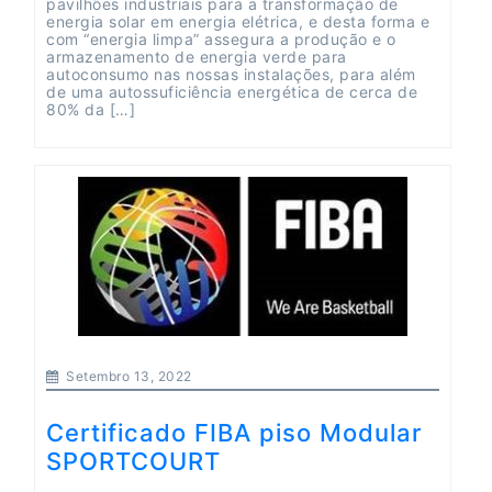
pavilhões industriais para a transformação de
energia solar em energia elétrica, e desta forma e
com “energia limpa” assegura a produção e o
armazenamento de energia verde para
autoconsumo nas nossas instalações, para além
de uma autossuficiência energética de cerca de
80% da […]
Setembro 13, 2022
Certificado FIBA piso Modular
SPORTCOURT