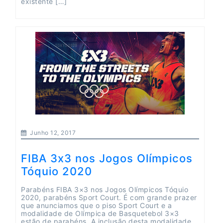
existente […]
Junho 12, 2017
FIBA 3x3 nos Jogos Olímpicos
Tóquio 2020
Parabéns FIBA 3×3 nos Jogos Olímpicos Tóquio
2020, parabéns Sport Court. É com grande prazer
que anunciamos que o piso Sport Court e a
modalidade de Olímpica de Basquetebol 3×3
estão de parabéns. A inclusão desta modalidade