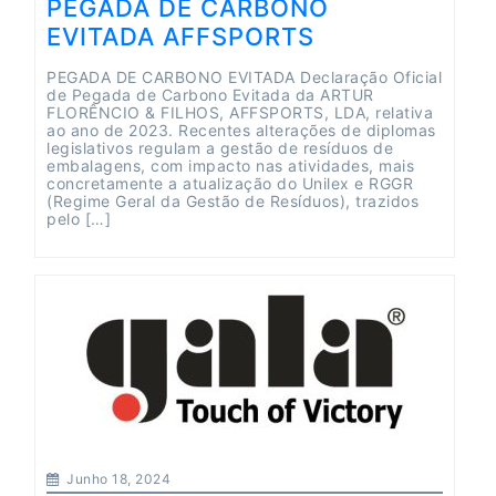
PEGADA DE CARBONO
EVITADA AFFSPORTS
PEGADA DE CARBONO EVITADA Declaração Oficial
de Pegada de Carbono Evitada da ARTUR
FLORÊNCIO & FILHOS, AFFSPORTS, LDA, relativa
ao ano de 2023. Recentes alterações de diplomas
legislativos regulam a gestão de resíduos de
embalagens, com impacto nas atividades, mais
concretamente a atualização do Unilex e RGGR
(Regime Geral da Gestão de Resíduos), trazidos
pelo […]
Junho 18, 2024