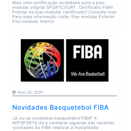
Mais uma certificação revalidada para o piso
modular original SPORTCOURT. Certificado FIBA!
Precisa de piso modular certificado? Consulte-nos!
Para mais informação visite: Piso modular Exterior
Piso modular Interior
Maio 22, 2020
Novidades Basquetebol FIBA
Já viu as novidades basquetebol FIBA? A
AFFSPORTS dá a conhecer algumas das recentes
novidades da FIBA relativas à modalidade