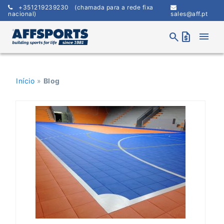
Skip
+351219239230
(chamada para a rede fixa
to
nacional)
sales@aff.pt
content
menu
search
request_quote
Início
»
Blog