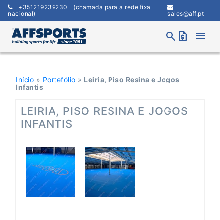
Skip
+351219239230
(chamada para a rede fixa
to
nacional)
sales@aff.pt
content
menu
search
request_quote
Início
»
Portefólio
»
Leiria, Piso Resina e Jogos
Infantis
LEIRIA, PISO RESINA E JOGOS
INFANTIS