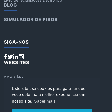
Livro de reclamações Electrónico
BLOG
SIMULADOR DE PISOS
SIGA-NOS
WEBSITES
www.aff.pt
www.affsports.pt
www.loja.affsports.pt
Este site usa cookies para garantir que
PESQUISAR
você obtenha a melhor experiência em
nosso site.
Saber mais
© 2022 AFFSPORTS