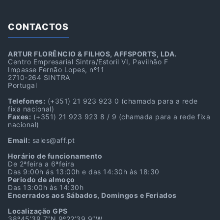
CONTACTOS
ARTUR FLORÊNCIO & FILHOS, AFFSPORTS, LDA.
Centro Empresarial Sintra/Estoril VI, Pavilhão F
Impasse Fernão Lopes, nº11
2710-264 SINTRA
Portugal
Telefones:
(+351) 21 923 923 0
(chamada para a rede
fixa nacional)
Faxes:
(+351) 21 923 923 8 / 9
(chamada para a rede fixa
nacional)
Email:
sales@aff.pt
Horário de funcionamento
De 2ªfeira a 6ªfeira
Das 9:00h ás 13:00h e das 14:30h às 18:30
Periodo de almoço
Das 13:00h às 14:30h
Encerrados aos Sábados, Domingos e Feriados
Localização GPS
38º45’39.7″N 9º22’39.9″W