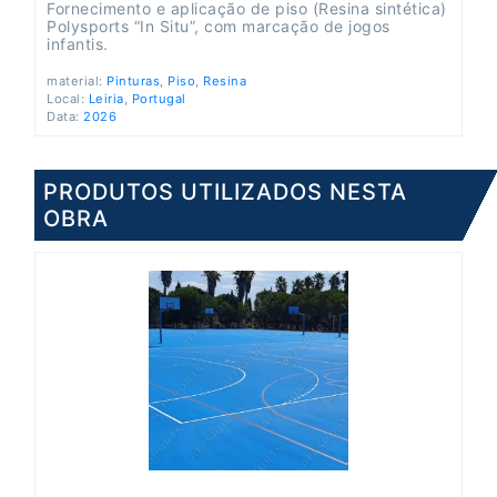
Fornecimento e aplicação de piso (Resina sintética)
Polysports “In Situ”, com marcação de jogos
infantis.
material:
Pinturas
,
Piso
,
Resina
Local:
Leiria
,
Portugal
Data:
2026
PRODUTOS UTILIZADOS NESTA
OBRA