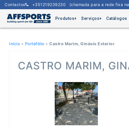
Skip
Contactos
+351219239230
(chamada para a rede fixa na
to
content
Produtos
Serviços
Catálogos
Início
»
Portefólio
»
Castro Marim, Ginásio Exterior
CASTRO MARIM, GIN