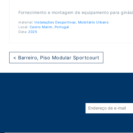
Fornecimento e montagem de equipamento para ginási
material:
Instalações Desportivas
,
Mobiliário Urbano
Local:
Castro Marim
,
Portugal
Data:
2025
< Barreiro, Piso Modular Sportcourt