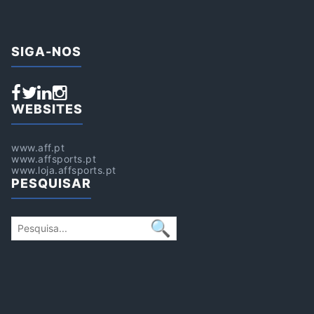
SIGA-NOS
WEBSITES
www.aff.pt
www.affsports.pt
www.loja.affsports.pt
PESQUISAR