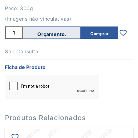
Peso: 300g
(Imagens não vinculativas)
Quantidade
Comprar
de
Bola
Universal
Ginástica
Sob Consulta
Rítmica
Ficha de Produto
Produtos Relacionados