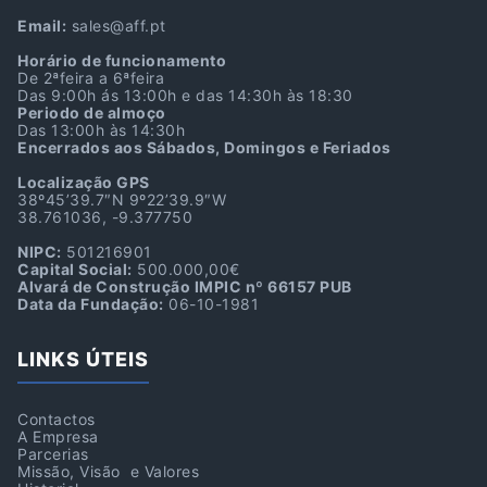
Email:
sales@aff.pt
Horário de funcionamento
De 2ªfeira a 6ªfeira
Das 9:00h ás 13:00h e das 14:30h às 18:30
Periodo de almoço
Das 13:00h às 14:30h
Encerrados aos Sábados, Domingos e Feriados
Localização GPS
38º45’39.7″N 9º22’39.9″W
38.761036, -9.377750
NIPC:
501216901
Capital Social:
500.000,00€
Alvará de Construção IMPIC nº 66157 PUB
Data da Fundação:
06-10-1981
LINKS ÚTEIS
Contactos
A Empresa
Parcerias
Missão, Visão e Valores