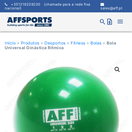
Skip
+351219239230
(chamada para a rede fixa
to
nacional)
sales@aff.pt
content
menu
search
request_quote
Início
»
Produtos
»
Desportos
»
Fitness
»
Bolas
»
Bola
Universal Ginástica Rítmica