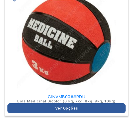
has
multiple
variants.
The
options
may
be
chosen
on
the
product
page
GINVMB00##RDU
Bola Medicinal Bicolor (6 kg, 7kg, 8kg, 9kg, 10kg)
Ver Opções