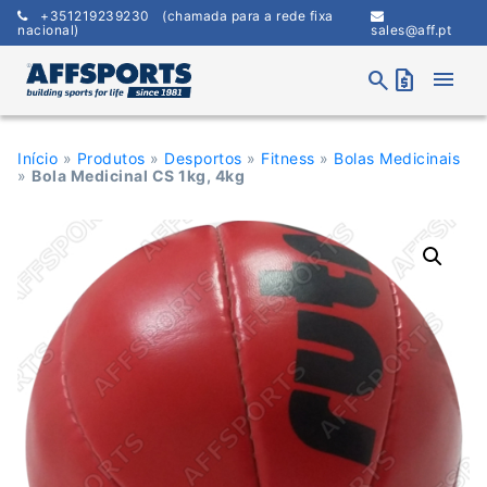
Skip
+351219239230
(chamada para a rede fixa
to
nacional)
sales@aff.pt
content
menu
search
request_quote
Início
»
Produtos
»
Desportos
»
Fitness
»
Bolas Medicinais
»
Bola Medicinal CS 1kg, 4kg