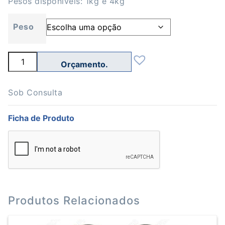
Pesos disponíveis: 1kg e 4kg
Peso
Quantidade
de
Bola
Medicinal
CS
Sob Consulta
1kg,
4kg
Ficha de Produto
Produtos Relacionados
This