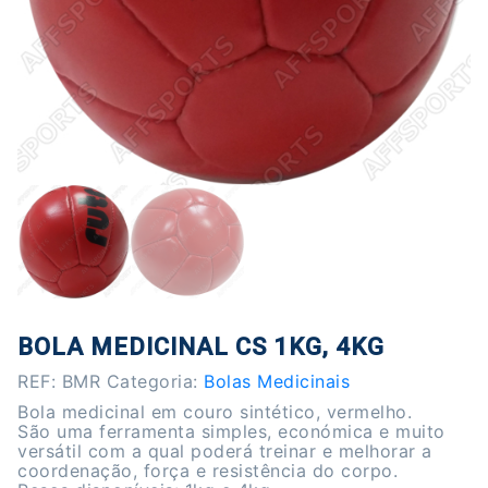
BOLA MEDICINAL CS 1KG, 4KG
REF:
BMR
Categoria:
Bolas Medicinais
Bola medicinal em couro sintético, vermelho.
São uma ferramenta simples, económica e muito
versátil com a qual poderá treinar e melhorar a
coordenação, força e resistência do corpo.