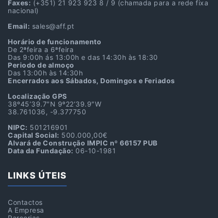
Faxes:
(+351) 21 923 923 8 / 9
(chamada para a rede fixa
nacional)
Email:
sales@aff.pt
Horário de funcionamento
De 2ªfeira a 6ªfeira
Das 9:00h ás 13:00h e das 14:30h às 18:30
Periodo de almoço
Das 13:00h às 14:30h
Encerrados aos Sábados, Domingos e Feriados
Localização GPS
38º45’39.7″N 9º22’39.9″W
38.761036, -9.377750
NIPC:
501216901
Capital Social:
500.000,00€
Alvará de Construção IMPIC nº 66157 PUB
Data da Fundação:
06-10-1981
LINKS ÚTEIS
Contactos
A Empresa
Parcerias