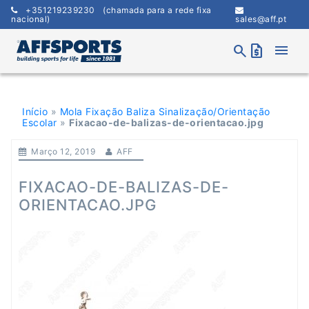
Skip
+351219239230
(chamada para a rede fixa
to
nacional)
sales@aff.pt
content
menu
search
request_quote
Início
»
Mola Fixação Baliza Sinalização/Orientação
Escolar
»
Fixacao-de-balizas-de-orientacao.jpg
Março 12, 2019
AFF
FIXACAO-DE-BALIZAS-DE-
ORIENTACAO.JPG