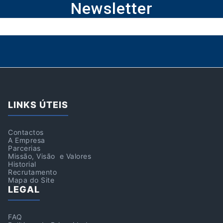
Newsletter
LINKS ÚTEIS
Contactos
A Empresa
Parcerias
Missão, Visão e Valores
Historial
Recrutamento
Mapa do Site
LEGAL
FAQ