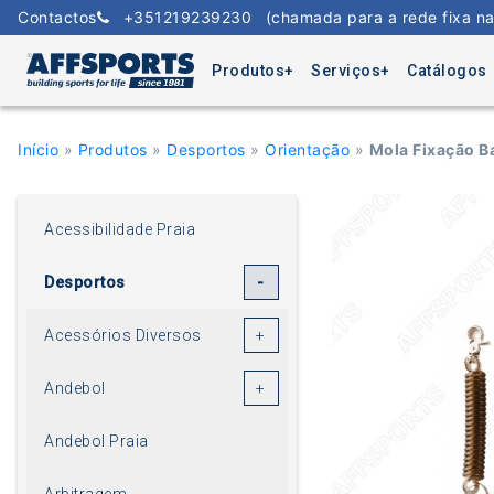
Skip
Contactos
+351219239230
(chamada para a rede fixa na
to
content
Produtos
Serviços
Catálogos
Início
»
Produtos
»
Desportos
»
Orientação
»
Mola Fixação Ba
Acessibilidade Praia
Desportos
Acessórios Diversos
Andebol
Andebol Praia
Arbitragem