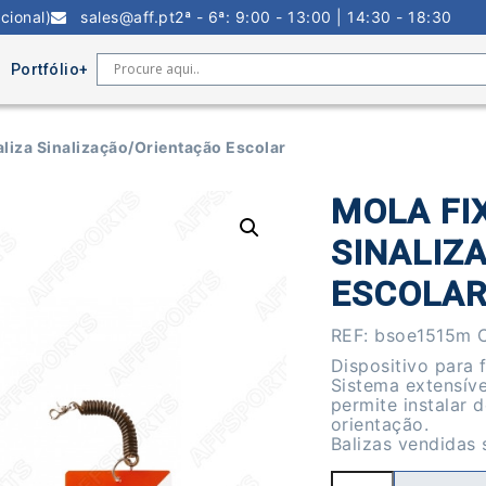
cional)
sales@aff.pt
2ª - 6ª: 9:00 - 13:00 | 14:30 - 18:30
Portfólio
liza Sinalização/Orientação Escolar
MOLA FI
SINALIZ
ESCOLA
REF:
bsoe1515m
Dispositivo para 
Sistema extensív
permite instalar 
orientação.
Balizas vendidas
Quantidade