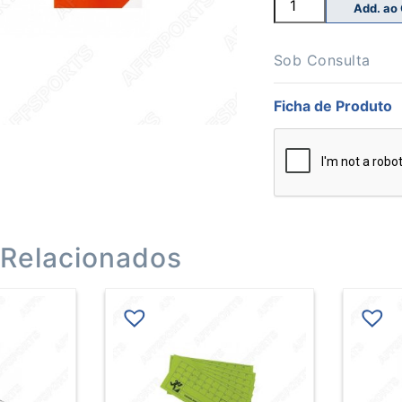
Add. ao
de
Mola
Fixação
Baliza
Sob Consulta
Sinalização/Orien
Escolar
Ficha de Produto
 Relacionados