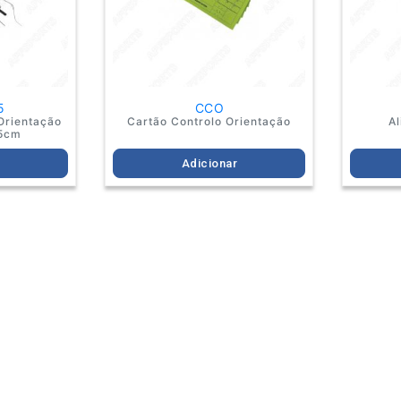
5
CCO
Orientação
Cartão Controlo Orientação
Al
15cm
r
Adicionar