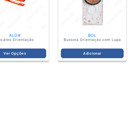
may
be
chosen
on
the
product
ALO#
BOL
page
icates Orientação
Bussola Orientação com Lupa
Ver Opções
Adicionar