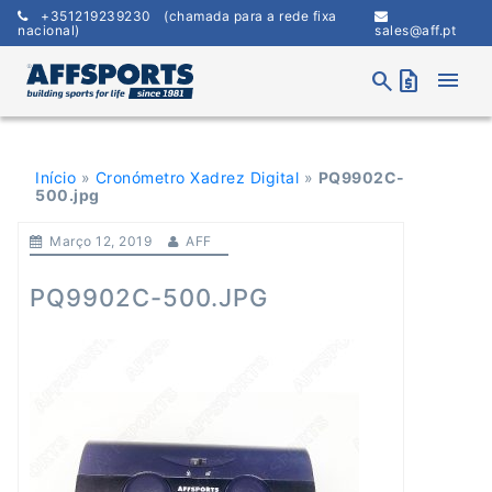
Skip
+351219239230
(chamada para a rede fixa
to
nacional)
sales@aff.pt
content
menu
search
request_quote
Início
»
Cronómetro Xadrez Digital
»
PQ9902C-
500.jpg
Março 12, 2019
AFF
PQ9902C-500.JPG