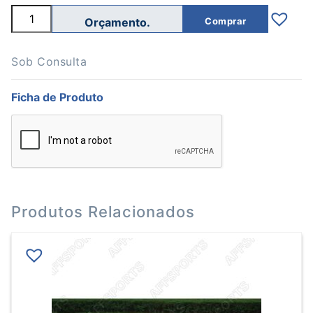
Quantidade
Comprar
de
Cronómetro
Xadrez
Digital
Sob Consulta
Ficha de Produto
Produtos Relacionados