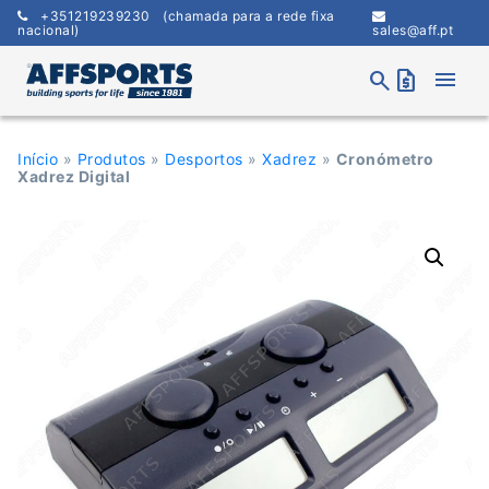
Skip
+351219239230
(chamada para a rede fixa
to
nacional)
sales@aff.pt
content
menu
search
request_quote
Início
»
Produtos
»
Desportos
»
Xadrez
»
Cronómetro
Xadrez Digital