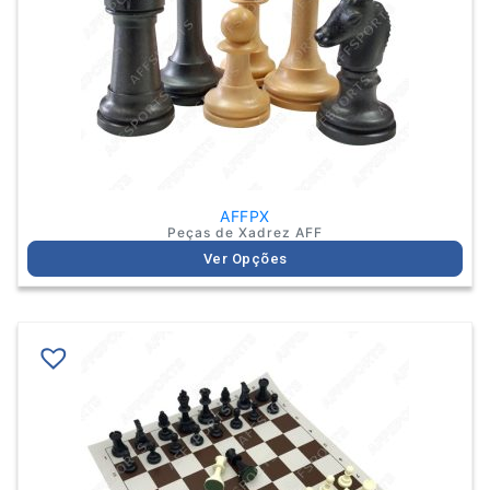
may
be
chosen
on
the
product
page
AFFPX
Peças de Xadrez AFF
Ver Opções