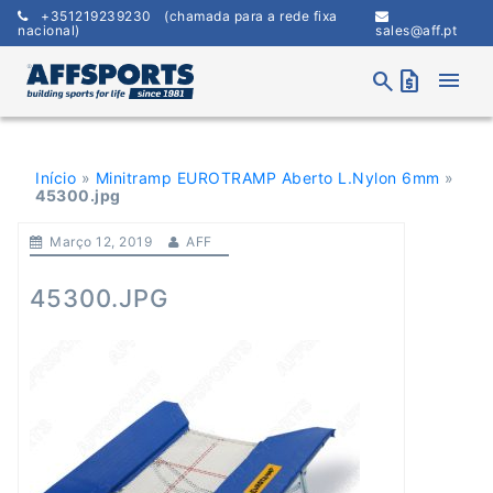
Skip
+351219239230
(chamada para a rede fixa
to
nacional)
sales@aff.pt
content
menu
search
request_quote
Início
»
Minitramp EUROTRAMP Aberto L.Nylon 6mm
»
45300.jpg
Março 12, 2019
AFF
45300.JPG