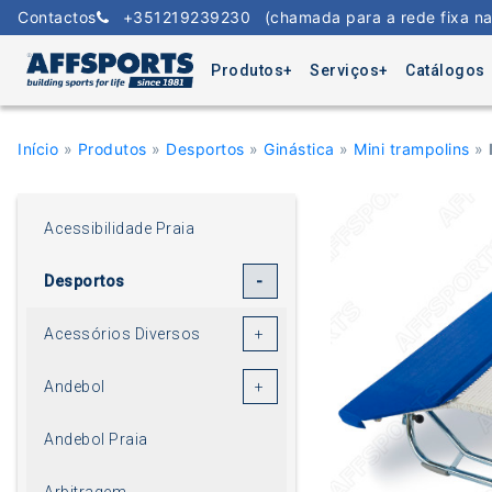
Skip
Contactos
+351219239230
(chamada para a rede fixa na
to
content
Produtos
Serviços
Catálogos
Início
»
Produtos
»
Desportos
»
Ginástica
»
Mini trampolins
»
Acessibilidade Praia
Desportos
Acessórios Diversos
Andebol
Andebol Praia
Arbitragem