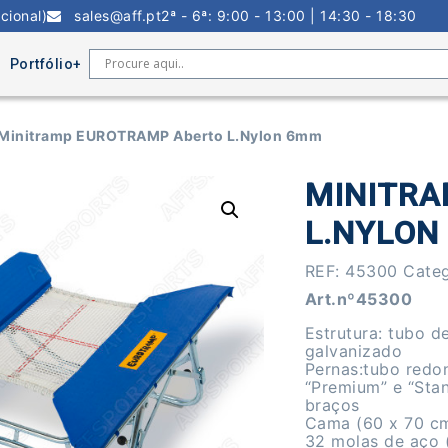
cional)
sales@aff.pt
2ª - 6ª: 9:00 - 13:00 | 14:30 - 18:30
Portfólio
Minitramp EUROTRAMP Aberto L.Nylon 6mm
MINITRA
L.NYLON
REF:
45300
Categ
Art.nº45300
Estrutura: tubo d
galvanizado
Pernas:tubo redon
“Premium” e “Sta
braços
Cama (60 x 70 cm
32 molas de aço 