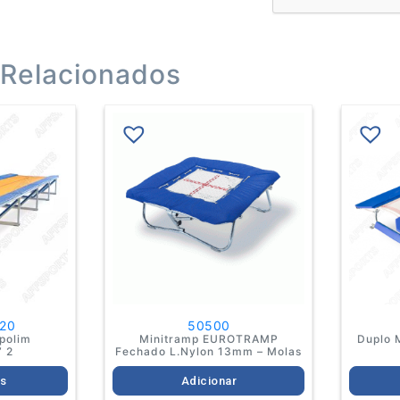
 Relacionados
s
duct
iple
ants.
ions
y
sen
duct
20
50500
e
mpolim
Minitramp EUROTRAMP
Duplo 
” 2
Fechado L.Nylon 13mm – Molas
s
Adicionar