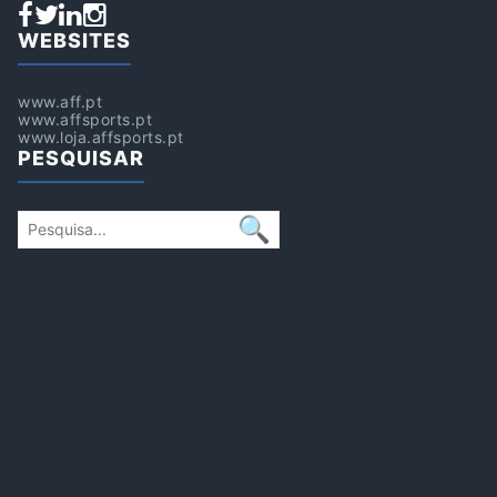
WEBSITES
www.aff.pt
www.affsports.pt
www.loja.affsports.pt
PESQUISAR