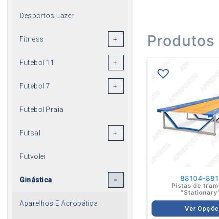
Desportos Lazer
Produtos
Fitness
Futebol 11
Thi
pro
has
Futebol 7
mult
vari
The
Futebol Praia
opt
ma
Futsal
be
cho
on
Futvolei
the
pro
88104-881
pag
Ginástica
Pistas de tra
“Stationary
Aparelhos E Acrobática
Ver Opçõe