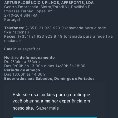
ARTUR FLORÊNCIO & FILHOS, AFFSPORTS, LDA.
Centro Empresarial Sintra/Estoril VI, Pavilhão F
Impasse Fernão Lopes, nº11
2710-264 SINTRA
Portugal
Telefones:
(+351) 21 923 923 0
(chamada para a rede
fixa nacional)
Faxes:
(+351) 21 923 923 8 / 9
(chamada para a rede fixa
nacional)
Email:
sales@aff.pt
Horário de funcionamento
De 2ªfeira a 6ªfeira
Das 9:00h ás 13:00h e das 14:30h às 18:30
Periodo de almoço
Das 13:00h às 14:30h
Encerrados aos Sábados, Domingos e Feriados
Localização GPS
38º45’39.7″N 9º22’39.9″W
Este site usa cookies para garantir que
38.761036, -9.377750
você obtenha a melhor experiência em
NIPC:
501216901
Capital Social:
500.000,00€
nosso site.
Saber mais
Alvará de Construção IMPIC nº 66157 PUB
Data da Fundação:
06-10-1981