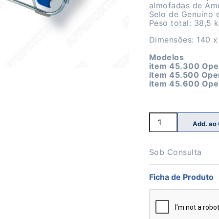
almofadas de Amo
Selo de Genuino
Peso total: 38,5 
Dimensões: 140 x
Modelos
item 45.300 Ope
item 45.500 Ope
item 45.600 Ope
Quantidade
Add. ao
de
Minitramp
EUROTRAMP
Aberto
Sob Consulta
L.Nylon
6mm
Ficha de Produto