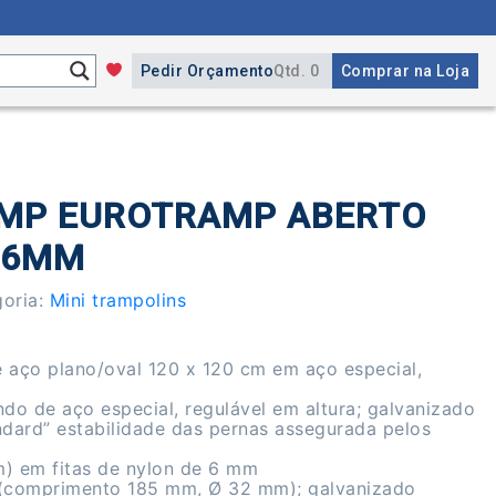
Pedir Orçamento
Qtd. 0
Comprar na Loja
MP EUROTRAMP ABERTO
 6MM
oria:
Mini trampolins
e aço plano/oval 120 x 120 cm em aço especial,
do de aço especial, regulável em altura; galvanizado
ndard” estabilidade das pernas assegurada pelos
) em fitas de nylon de 6 mm
(comprimento 185 mm, Ø 32 mm); galvanizado