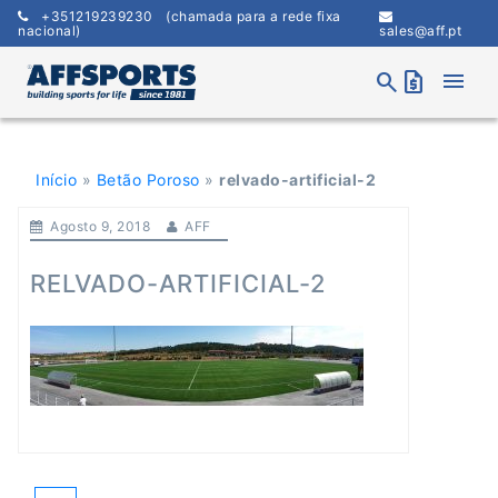
Skip
+351219239230
(chamada para a rede fixa
to
nacional)
sales@aff.pt
content
menu
search
request_quote
Início
»
Betão Poroso
»
relvado-artificial-2
Agosto 9, 2018
AFF
RELVADO-ARTIFICIAL-2