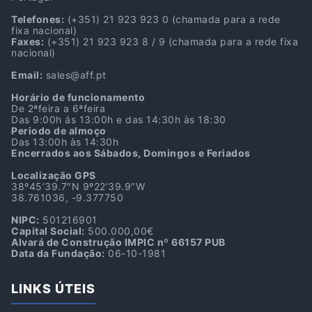
Telefones:
(+351) 21 923 923 0
(chamada para a rede
fixa nacional)
Faxes:
(+351) 21 923 923 8 / 9
(chamada para a rede fixa
nacional)
Email:
sales@aff.pt
Horário de funcionamento
De 2ªfeira a 6ªfeira
Das 9:00h ás 13:00h e das 14:30h às 18:30
Periodo de almoço
Das 13:00h às 14:30h
Encerrados aos Sábados, Domingos e Feriados
Localização GPS
38º45’39.7″N 9º22’39.9″W
38.761036, -9.377750
NIPC:
501216901
Capital Social:
500.000,00€
Alvará de Construção IMPIC nº 66157 PUB
Data da Fundação:
06-10-1981
LINKS ÚTEIS