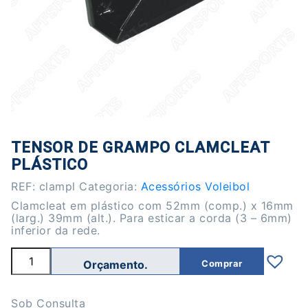
TENSOR DE GRAMPO CLAMCLEAT
PLÁSTICO
REF:
clampl
Categoria:
Acessórios Voleibol
Clamcleat em plástico com 52mm (comp.) x 16mm
(larg.) 39mm (alt.). Para esticar a corda (3 – 6mm)
inferior da rede.
Quantidade
Comprar
de
Tensor
de
grampo
Sob Consulta