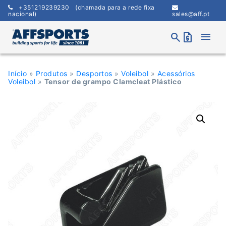
Skip
+351219239230
(chamada para a rede fixa
to
nacional)
sales@aff.pt
content
menu
search
request_quote
Início
»
Produtos
»
Desportos
»
Voleibol
»
Acessórios
Voleibol
»
Tensor de grampo Clamcleat Plástico