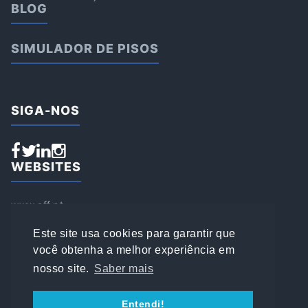
BLOG
SIMULADOR DE PISOS
SIGA-NOS
WEBSITES
www.aff.pt
www.affsports.pt
www.loja.affsports.pt
Este site usa cookies para garantir que
PESQUISAR
você obtenha a melhor experiência em
nosso site.
Saber mais
© 2022 AFFSPORTS
Entendi!