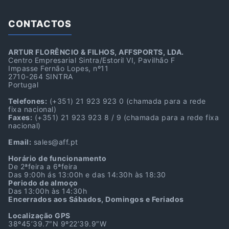
CONTACTOS
ARTUR FLORÊNCIO & FILHOS, AFFSPORTS, LDA.
Centro Empresarial Sintra/Estoril VI, Pavilhão F
Impasse Fernão Lopes, nº11
2710-264 SINTRA
Portugal
Telefones:
(+351) 21 923 923 0
(chamada para a rede
fixa nacional)
Faxes:
(+351) 21 923 923 8 / 9
(chamada para a rede fixa
nacional)
Email:
sales@aff.pt
Horário de funcionamento
De 2ªfeira a 6ªfeira
Das 9:00h ás 13:00h e das 14:30h às 18:30
Periodo de almoço
Das 13:00h às 14:30h
Encerrados aos Sábados, Domingos e Feriados
Localização GPS
38º45’39.7″N 9º22’39.9″W