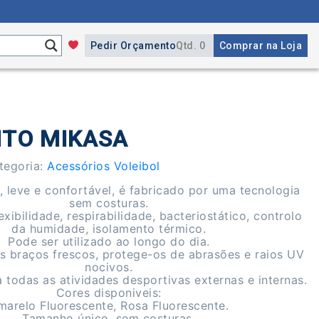
Pedir Orçamento
Qtd. 0
Comprar na Loja
TO MIKASA
tegoria:
Acessórios Voleibol
, leve e confortável, é fabricado por uma tecnologia
sem costuras.
xibilidade, respirabilidade, bacteriostático, controlo
da humidade, isolamento térmico.
Pode ser utilizado ao longo do dia.
 braços frescos, protege-os de abrasões e raios UV
nocivos.
todas as atividades desportivas externas e internas.
Cores disponiveis:
marelo Fluorescente, Rosa Fluorescente.
Tamanho único, sem costuras.