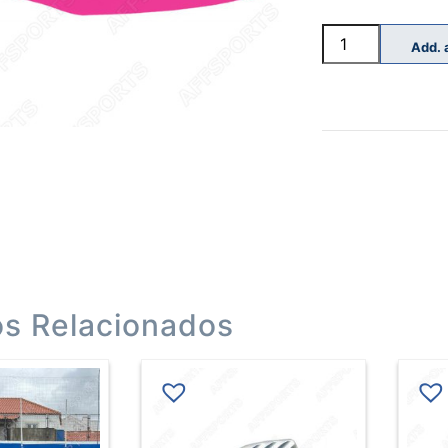
Quantidade
Add. 
de
Manguito
MIKASA
os Relacionados