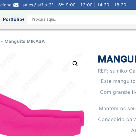
cional)
sales@aff.pt
2ª - 6ª: 9:00 - 13:00 | 14:30 - 18:30
Portfólio
»
Manguito MIKASA
MANGUI
REF:
sumiko
Ca
Este manguito
Com grande fle
Mantem os seus
Concebido para 
A