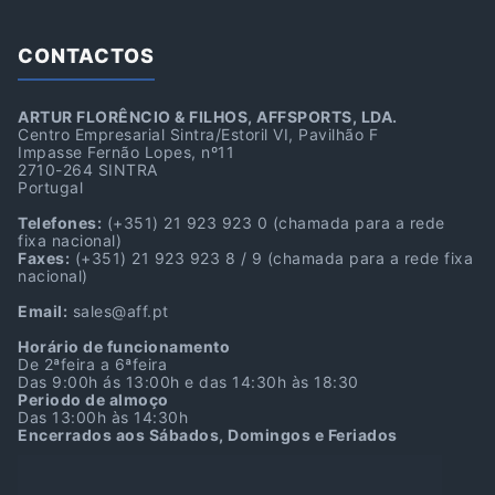
CONTACTOS
ARTUR FLORÊNCIO & FILHOS, AFFSPORTS, LDA.
Centro Empresarial Sintra/Estoril VI, Pavilhão F
Impasse Fernão Lopes, nº11
2710-264 SINTRA
Portugal
Telefones:
(+351) 21 923 923 0
(chamada para a rede
fixa nacional)
Faxes:
(+351) 21 923 923 8 / 9
(chamada para a rede fixa
nacional)
Email:
sales@aff.pt
Horário de funcionamento
De 2ªfeira a 6ªfeira
Das 9:00h ás 13:00h e das 14:30h às 18:30
Periodo de almoço
Das 13:00h às 14:30h
Encerrados aos Sábados, Domingos e Feriados
Localização GPS
38º45’39.7″N 9º22’39.9″W