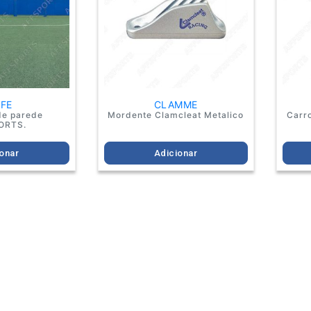
FFE
CLAMME
de parede
Mordente Clamcleat Metalico
Carr
ORTS.
onar
Adicionar