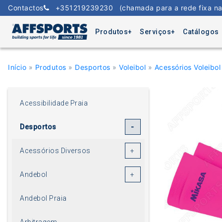
Skip
Contactos
+351219239230
(chamada para a rede fixa na
to
content
Produtos
Serviços
Catálogos
Início
»
Produtos
»
Desportos
»
Voleibol
»
Acessórios Voleibol
Acessibilidade Praia
Desportos
Acessórios Diversos
Andebol
Andebol Praia
Arbitragem