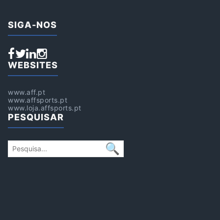
SIGA-NOS
WEBSITES
www.aff.pt
www.affsports.pt
www.loja.affsports.pt
PESQUISAR