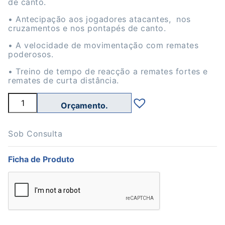
de canto.
• Antecipação aos jogadores atacantes, nos
cruzamentos e nos pontapés de canto.
• A velocidade de movimentação com remates
poderosos.
• Treino de tempo de reacção a remates fortes e
remates de curta distância.
Quantidade
de
Máquina
de
treino
Sob Consulta
FUTEBOL
Ficha de Produto