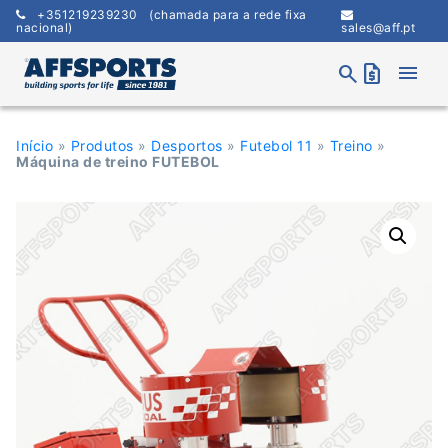
Skip
+351219239230
(chamada para a rede fixa
to
nacional)
sales@aff.pt
content
menu
search
request_quote
Início
»
Produtos
»
Desportos
»
Futebol 11
»
Treino
»
Máquina de treino FUTEBOL