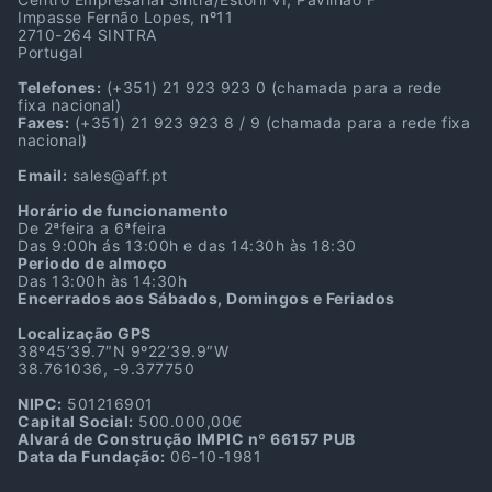
Impasse Fernão Lopes, nº11
2710-264 SINTRA
Portugal
Telefones:
(+351) 21 923 923 0
(chamada para a rede
fixa nacional)
Faxes:
(+351) 21 923 923 8 / 9
(chamada para a rede fixa
nacional)
Email:
sales@aff.pt
Horário de funcionamento
De 2ªfeira a 6ªfeira
Das 9:00h ás 13:00h e das 14:30h às 18:30
Periodo de almoço
Das 13:00h às 14:30h
Encerrados aos Sábados, Domingos e Feriados
Localização GPS
38º45’39.7″N 9º22’39.9″W
38.761036, -9.377750
NIPC:
501216901
Capital Social:
500.000,00€
Alvará de Construção IMPIC nº 66157 PUB
Data da Fundação:
06-10-1981