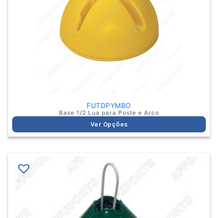
options
may
be
chosen
on
the
product
page
FUTDPYMBO
Base 1/2 Lua para Poste e Arco
Ver Opções