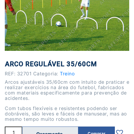
ARCO REGULÁVEL 35/60CM
REF:
32701
Categoria:
Treino
Arcos ajustáveis 35/60cm com intuito de praticar e
realizar exercícios na área do futebol, fabricados
com materiais especificamente ​​para prevenção de
acidentes.
Com tubos flexíveis e resistentes podendo ser
dobráveis, são leves e fáceis de manusear, mas ao
mesmo tempo muito robustos.
Quantidade
Comprar