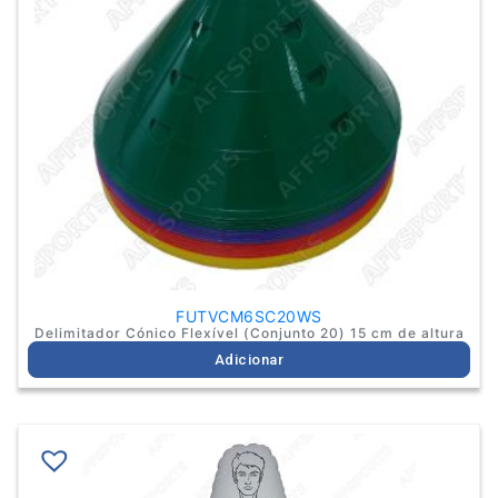
FUTVCM6SC20WS
Delimitador Cónico Flexível (Conjunto 20) 15 cm de altura
Adicionar
This
product
has