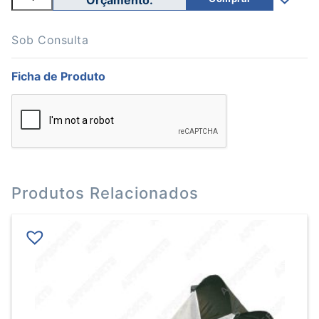
de
Arco
Regulável
35/60cm
Sob Consulta
Ficha de Produto
Produtos Relacionados