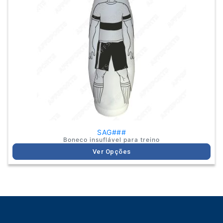
multiple
variants.
The
options
may
be
chosen
on
the
product
page
SAG###
Boneco insuflável para treino
Ver Opções