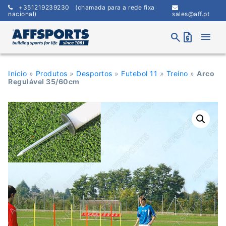
Skip
+351219239230
(chamada para a rede fixa
to
nacional)
sales@aff.pt
content
menu
search
request_quote
Início
»
Produtos
»
Desportos
»
Futebol 11
»
Treino
»
Arco
Regulável 35/60cm