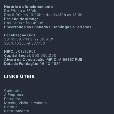
Horário de funcionamento
De 2ªfeira a 6ªfeira
Das 9:00h ás 13:00h e das 14:30h às 18:30
Periodo de almoço
Das 13:00h às 14:30h
Encerrados aos Sábados, Domingos e Feriados
Localização GPS
38º45’39.7″N 9º22’39.9″W
38.761036, -9.377750
NIPC:
501216901
Capital Social:
500.000,00€
Alvará de Construção IMPIC nº 66157 PUB
Data da Fundação:
06-10-1981
LINKS ÚTEIS
Contactos
A Empresa
Parcerias
Missão, Visão e Valores
Historial
Recrutamento