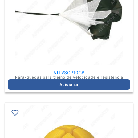
ATLVSCP10CB
Pára-quedas para treino de velocidade e resistência
Adicionar
This
product
has
multiple
variants.
The