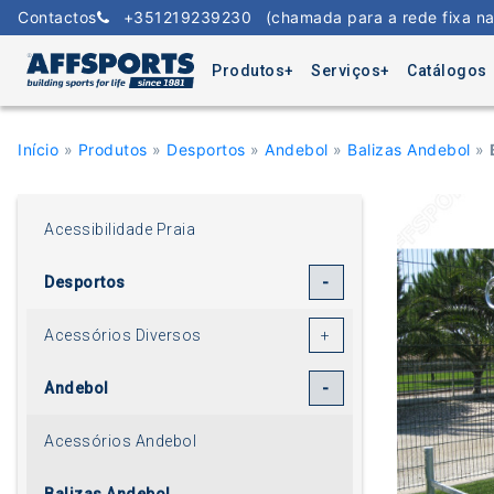
Skip
Contactos
+351219239230
(chamada para a rede fixa na
to
content
Produtos
Serviços
Catálogos
Início
»
Produtos
»
Desportos
»
Andebol
»
Balizas Andebol
»
Acessibilidade Praia
Desportos
Acessórios Diversos
Andebol
Acessórios Andebol
Balizas Andebol