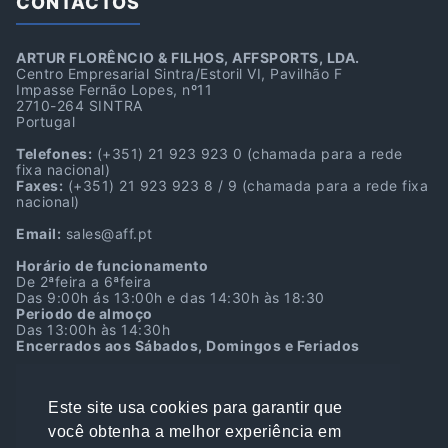
CONTACTOS
ARTUR FLORÊNCIO & FILHOS, AFFSPORTS, LDA.
Centro Empresarial Sintra/Estoril VI, Pavilhão F
Impasse Fernão Lopes, nº11
2710-264 SINTRA
Portugal
Telefones:
(+351) 21 923 923 0
(chamada para a rede
fixa nacional)
Faxes:
(+351) 21 923 923 8 / 9
(chamada para a rede fixa
nacional)
Email:
sales@aff.pt
Horário de funcionamento
De 2ªfeira a 6ªfeira
Das 9:00h ás 13:00h e das 14:30h às 18:30
Periodo de almoço
Das 13:00h às 14:30h
Encerrados aos Sábados, Domingos e Feriados
Localização GPS
38º45’39.7″N 9º22’39.9″W
Este site usa cookies para garantir que
38.761036, -9.377750
você obtenha a melhor experiência em
NIPC:
501216901