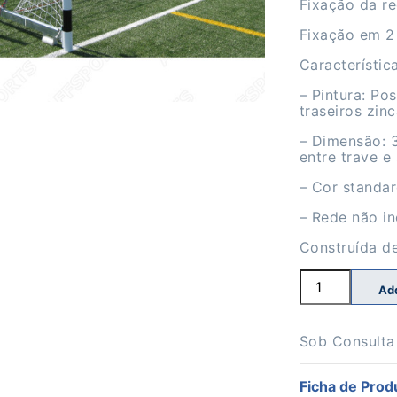
Fixação da re
Fixação em 2
Característica
– Pintura: Po
traseiros zin
– Dimensão: 3
entre trave e
– Cor standar
– Rede não in
Construída d
Quantidade
Ad
de
Baliza
Andebol
e
Sob Consulta
Futsal
Rebatível
Ficha de Prod