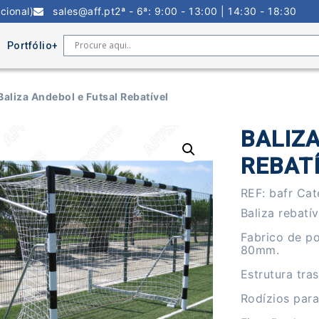
cional)
sales@aff.pt
2ª - 6ª: 9:00 - 13:00 | 14:30 - 18:30
Portfólio
Baliza Andebol e Futsal Rebatível
BALIZ
REBAT
REF:
bafr
Cat
Baliza rebatív
Fabrico de p
80mm.
Estrutura tra
Rodízios par