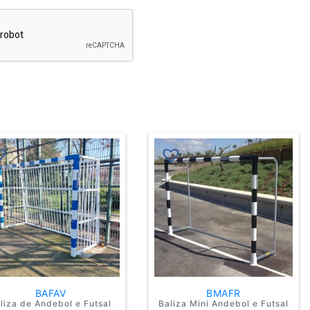
BAFAV
BMAFR
liza de Andebol e Futsal
Baliza Mini Andebol e Futsal