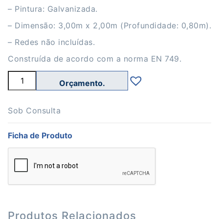
– Pintura: Galvanizada.
– Dimensão: 3,00m x 2,00m (Profundidade: 0,80m).
– Redes não incluídas.
Construída de acordo com a norma EN 749.
Quantidade
de
Baliza
Polivalente
de
Sob Consulta
Andebol
e
Ficha de Produto
Futsal
com
Tabela
Basket
Antivandalismo
Produtos Relacionados