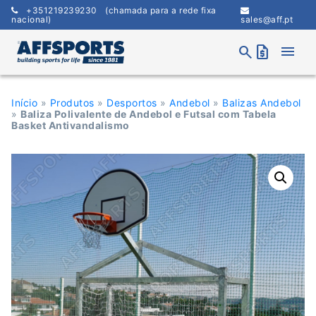
Skip
+351219239230
(chamada para a rede fixa
to
nacional)
sales@aff.pt
content
menu
search
request_quote
Início
»
Produtos
»
Desportos
»
Andebol
»
Balizas Andebol
»
Baliza Polivalente de Andebol e Futsal com Tabela
Basket Antivandalismo