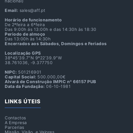
nacional)
Email:
sales@aff.pt
Horário de funcionamento
De 2ªfeira a 6ªfeira
Das 9:00h ás 13:00h e das 14:30h às 18:30
Periodo de almoço
Das 13:00h às 14:30h
Encerrados aos Sábados, Domingos e Feriados
Localização GPS
38º45’39.7″N 9º22’39.9″W
38.761036, -9.377750
NIPC:
501216901
Capital Social:
500.000,00€
Alvará de Construção IMPIC nº 66157 PUB
Data da Fundação:
06-10-1981
LINKS ÚTEIS
Contactos
A Empresa
Parcerias
Missão, Visão e Valores