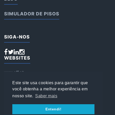
SIMULADOR DE PISOS
SIGA-NOS
WEBSITES
www.aff.pt
www.affsports.pt
www.loja.affsports.pt
Este site usa cookies para garantir que
PESQUISAR
você obtenha a melhor experiência em
nosso site.
Saber mais
© 2022 AFFSPORTS
Entendi!