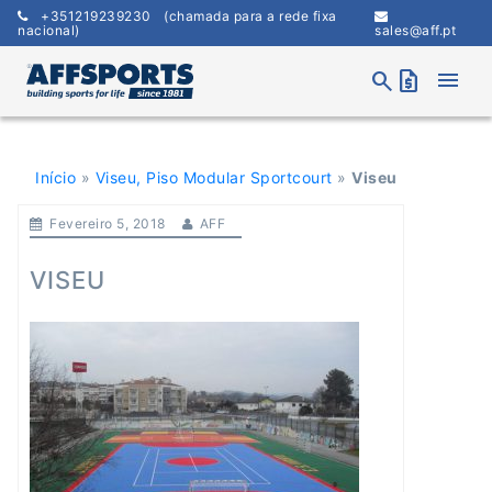
Skip
+351219239230
(chamada para a rede fixa
to
nacional)
sales@aff.pt
content
menu
search
request_quote
Início
»
Viseu, Piso Modular Sportcourt
»
Viseu
Fevereiro 5, 2018
AFF
VISEU