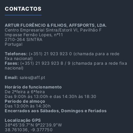
CONTACTOS
ARTUR FLORÊNCIO & FILHOS, AFFSPORTS, LDA.
Centro Empresarial Sintra/Estoril VI, Pavilhão F
Impasse Fernão Lopes, nº11
2710-264 SINTRA
Portugal
Telefones:
(+351) 21 923 923 0
(chamada para a rede
fixa nacional)
Faxes:
(+351) 21 923 923 8 / 9
(chamada para a rede fixa
nacional)
Email:
sales@aff.pt
Horário de funcionamento
De 2ªfeira a 6ªfeira
Das 9:00h ás 13:00h e das 14:30h às 18:30
Periodo de almoço
Das 13:00h às 14:30h
Encerrados aos Sábados, Domingos e Feriados
Localização GPS
38º45’39.7″N 9º22’39.9″W
38.761036, -9.377750