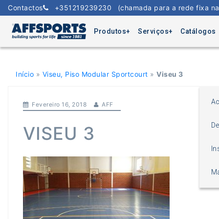
Skip
Contactos
+351219239230
(chamada para a rede fixa na
to
content
Produtos
Serviços
Catálogos
Início
»
Viseu, Piso Modular Sportcourt
»
Viseu 3
Ac
Fevereiro 16, 2018
AFF
De
VISEU 3
In
Ma