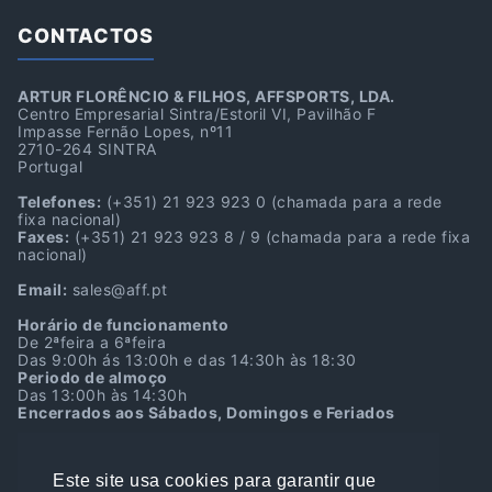
CONTACTOS
ARTUR FLORÊNCIO & FILHOS, AFFSPORTS, LDA.
Centro Empresarial Sintra/Estoril VI, Pavilhão F
Impasse Fernão Lopes, nº11
2710-264 SINTRA
Portugal
Telefones:
(+351) 21 923 923 0
(chamada para a rede
fixa nacional)
Faxes:
(+351) 21 923 923 8 / 9
(chamada para a rede fixa
nacional)
Email:
sales@aff.pt
Horário de funcionamento
De 2ªfeira a 6ªfeira
Das 9:00h ás 13:00h e das 14:30h às 18:30
Periodo de almoço
Das 13:00h às 14:30h
Encerrados aos Sábados, Domingos e Feriados
Localização GPS
38º45’39.7″N 9º22’39.9″W
Este site usa cookies para garantir que
38.761036, -9.377750