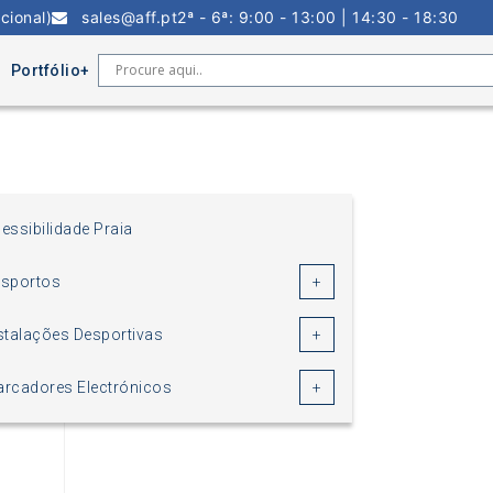
cional)
sales@aff.pt
2ª - 6ª: 9:00 - 13:00 | 14:30 - 18:30
Portfólio
essibilidade Praia
sportos
stalações Desportivas
rcadores Electrónicos