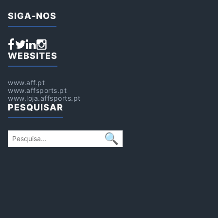
SIGA-NOS
WEBSITES
www.aff.pt
www.affsports.pt
www.loja.affsports.pt
PESQUISAR