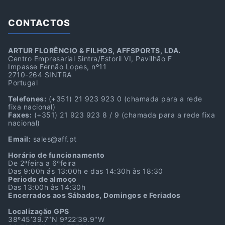
CONTACTOS
ARTUR FLORÊNCIO & FILHOS, AFFSPORTS, LDA.
Centro Empresarial Sintra/Estoril VI, Pavilhão F
Impasse Fernão Lopes, nº11
2710-264 SINTRA
Portugal
Telefones:
(+351) 21 923 923 0
(chamada para a rede
fixa nacional)
Faxes:
(+351) 21 923 923 8 / 9
(chamada para a rede fixa
nacional)
Email:
sales@aff.pt
Horário de funcionamento
De 2ªfeira a 6ªfeira
Das 9:00h ás 13:00h e das 14:30h às 18:30
Periodo de almoço
Das 13:00h às 14:30h
Encerrados aos Sábados, Domingos e Feriados
Localização GPS
38º45’39.7″N 9º22’39.9″W