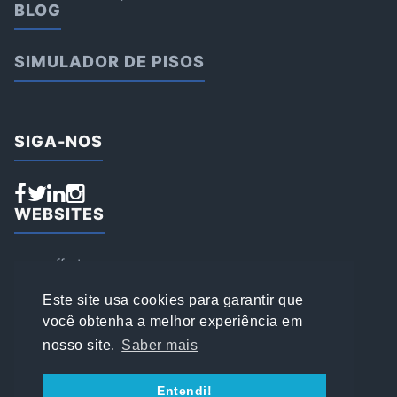
BLOG
SIMULADOR DE PISOS
SIGA-NOS
WEBSITES
www.aff.pt
www.affsports.pt
www.loja.affsports.pt
Este site usa cookies para garantir que
PESQUISAR
você obtenha a melhor experiência em
nosso site.
Saber mais
© 2022 AFFSPORTS
Entendi!