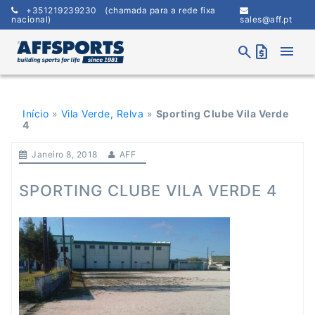
Skip
+351219239230
(chamada para a rede fixa
to
nacional)
sales@aff.pt
content
menu
search
request_quote
Início
»
Vila Verde, Relva
»
Sporting Clube Vila Verde
4
Janeiro 8, 2018
AFF
SPORTING CLUBE VILA VERDE 4