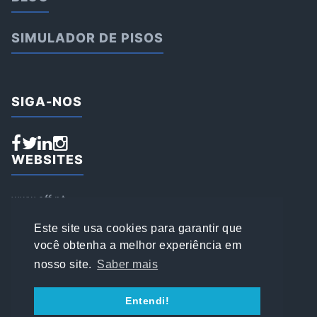
SIMULADOR DE PISOS
SIGA-NOS
WEBSITES
www.aff.pt
www.affsports.pt
www.loja.affsports.pt
Este site usa cookies para garantir que
PESQUISAR
você obtenha a melhor experiência em
nosso site.
Saber mais
© 2022 AFFSPORTS
Entendi!