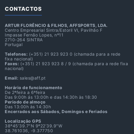
CONTACTOS
ARTUR FLORÊNCIO & FILHOS, AFFSPORTS, LDA.
Centro Empresarial Sintra/Estoril VI, Pavilhão F
Impasse Fernão Lopes, nº11
2710-264 SINTRA
Portugal
Telefones:
(+351) 21 923 923 0
(chamada para a rede
fixa nacional)
Faxes:
(+351) 21 923 923 8 / 9
(chamada para a rede fixa
nacional)
Email:
sales@aff.pt
Horário de funcionamento
De 2ªfeira a 6ªfeira
Das 9:00h ás 13:00h e das 14:30h às 18:30
Periodo de almoço
Das 13:00h às 14:30h
Encerrados aos Sábados, Domingos e Feriados
Localização GPS
38º45’39.7″N 9º22’39.9″W
38.761036, -9.377750