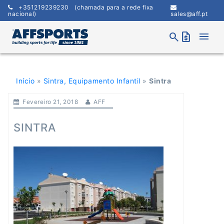
Skip
+351219239230
(chamada para a rede fixa
to
nacional)
sales@aff.pt
content
menu
search
request_quote
Início
»
Sintra, Equipamento Infantil
»
Sintra
Fevereiro 21, 2018
AFF
SINTRA