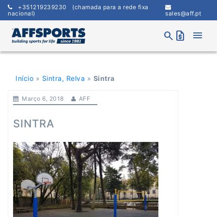
Skip
+351219239230
(chamada para a rede fixa
to
nacional)
sales@aff.pt
content
menu
search
request_quote
Início
»
Sintra, Relva
»
Sintra
Março 6, 2018
AFF
SINTRA