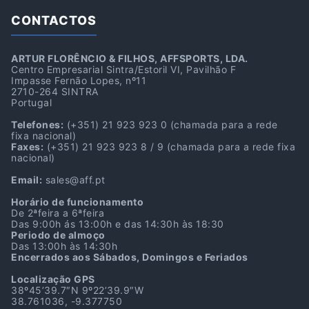
CONTACTOS
ARTUR FLORÊNCIO & FILHOS, AFFSPORTS, LDA.
Centro Empresarial Sintra/Estoril VI, Pavilhão F
Impasse Fernão Lopes, nº11
2710-264 SINTRA
Portugal
Telefones:
(+351) 21 923 923 0
(chamada para a rede
fixa nacional)
Faxes:
(+351) 21 923 923 8 / 9
(chamada para a rede fixa
nacional)
Email:
sales@aff.pt
Horário de funcionamento
De 2ªfeira a 6ªfeira
Das 9:00h ás 13:00h e das 14:30h às 18:30
Periodo de almoço
Das 13:00h às 14:30h
Encerrados aos Sábados, Domingos e Feriados
Localização GPS
38º45’39.7″N 9º22’39.9″W
38.761036, -9.377750