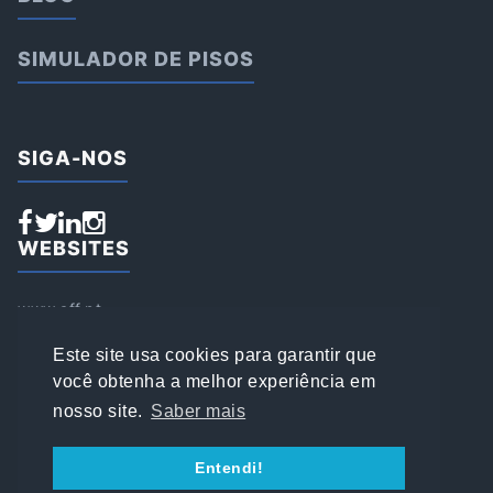
SIMULADOR DE PISOS
SIGA-NOS
WEBSITES
www.aff.pt
www.affsports.pt
www.loja.affsports.pt
Este site usa cookies para garantir que
PESQUISAR
você obtenha a melhor experiência em
nosso site.
Saber mais
© 2022 AFFSPORTS
Entendi!