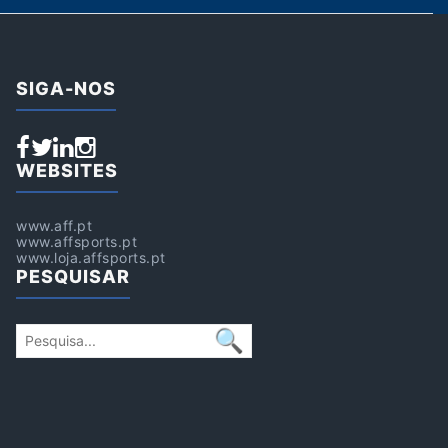
SIGA-NOS
WEBSITES
www.aff.pt
www.affsports.pt
www.loja.affsports.pt
PESQUISAR