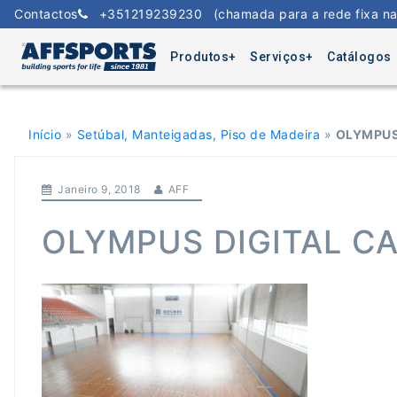
Skip
Contactos
+351219239230
(chamada para a rede fixa na
to
content
Produtos
Serviços
Catálogos
Início
»
Setúbal, Manteigadas, Piso de Madeira
»
OLYMPUS
Janeiro 9, 2018
AFF
OLYMPUS DIGITAL C