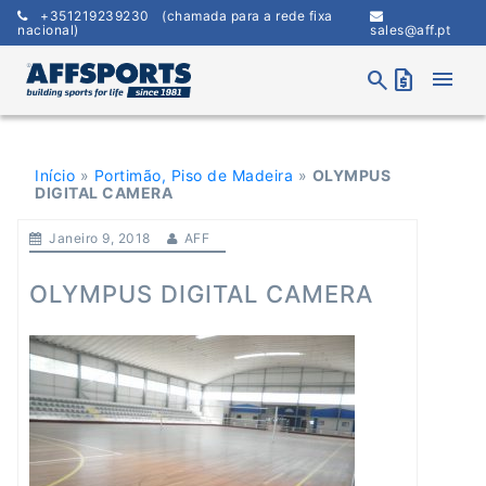
Skip
+351219239230
(chamada para a rede fixa
to
nacional)
sales@aff.pt
content
menu
search
request_quote
Início
»
Portimão, Piso de Madeira
»
OLYMPUS
DIGITAL CAMERA
Janeiro 9, 2018
AFF
OLYMPUS DIGITAL CAMERA