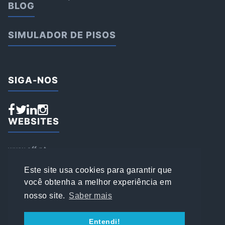
BLOG
SIMULADOR DE PISOS
SIGA-NOS
WEBSITES
www.aff.pt
www.affsports.pt
www.loja.affsports.pt
Este site usa cookies para garantir que
PESQUISAR
você obtenha a melhor experiência em
nosso site.
Saber mais
© 2022 AFFSPORTS
Entendi!