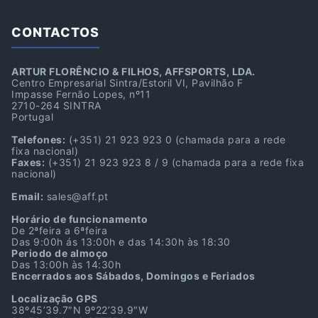
CONTACTOS
ARTUR FLORÊNCIO & FILHOS, AFFSPORTS, LDA.
Centro Empresarial Sintra/Estoril VI, Pavilhão F
Impasse Fernão Lopes, nº11
2710-264 SINTRA
Portugal
Telefones:
(+351) 21 923 923 0
(chamada para a rede
fixa nacional)
Faxes:
(+351) 21 923 923 8 / 9
(chamada para a rede fixa
nacional)
Email:
sales@aff.pt
Horário de funcionamento
De 2ªfeira a 6ªfeira
Das 9:00h ás 13:00h e das 14:30h às 18:30
Periodo de almoço
Das 13:00h às 14:30h
Encerrados aos Sábados, Domingos e Feriados
Localização GPS
38º45’39.7″N 9º22’39.9″W