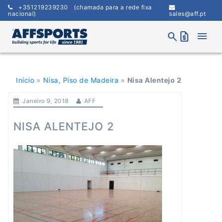
Skip
+351219239230
(chamada para a rede fixa
to
nacional)
sales@aff.pt
content
menu
search
request_quote
Início
»
Nisa, Piso de Madeira
»
Nisa Alentejo 2
Janeiro 9, 2018
AFF
NISA ALENTEJO 2