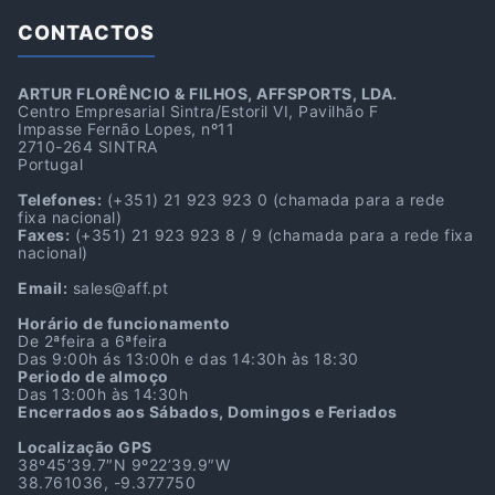
CONTACTOS
ARTUR FLORÊNCIO & FILHOS, AFFSPORTS, LDA.
Centro Empresarial Sintra/Estoril VI, Pavilhão F
Impasse Fernão Lopes, nº11
2710-264 SINTRA
Portugal
Telefones:
(+351) 21 923 923 0
(chamada para a rede
fixa nacional)
Faxes:
(+351) 21 923 923 8 / 9
(chamada para a rede fixa
nacional)
Email:
sales@aff.pt
Horário de funcionamento
De 2ªfeira a 6ªfeira
Das 9:00h ás 13:00h e das 14:30h às 18:30
Periodo de almoço
Das 13:00h às 14:30h
Encerrados aos Sábados, Domingos e Feriados
Localização GPS
38º45’39.7″N 9º22’39.9″W
38.761036, -9.377750