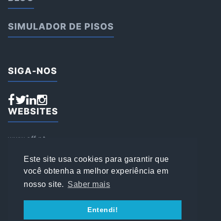
SIMULADOR DE PISOS
SIGA-NOS
WEBSITES
www.aff.pt
www.affsports.pt
www.loja.affsports.pt
Este site usa cookies para garantir que
PESQUISAR
você obtenha a melhor experiência em
nosso site.
Saber mais
© 2022 AFFSPORTS
Entendi!