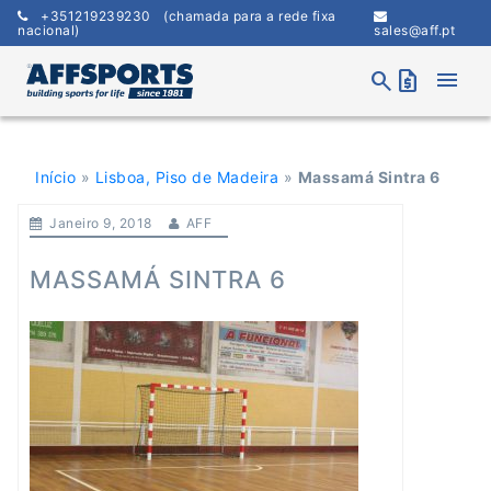
Skip
+351219239230
(chamada para a rede fixa
to
nacional)
sales@aff.pt
content
menu
search
request_quote
Início
»
Lisboa, Piso de Madeira
»
Massamá Sintra 6
Janeiro 9, 2018
AFF
MASSAMÁ SINTRA 6