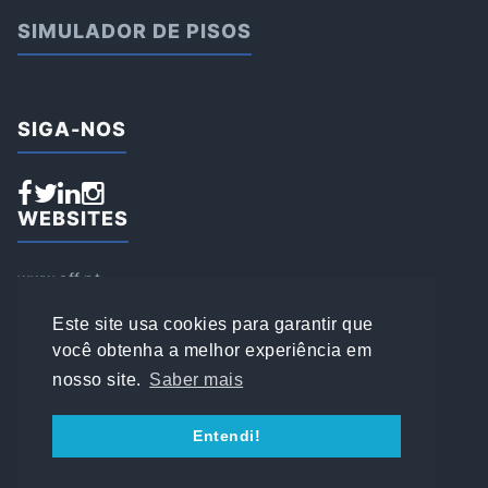
SIMULADOR DE PISOS
SIGA-NOS
WEBSITES
www.aff.pt
www.affsports.pt
www.loja.affsports.pt
Este site usa cookies para garantir que
PESQUISAR
você obtenha a melhor experiência em
nosso site.
Saber mais
© 2022 AFFSPORTS
Entendi!