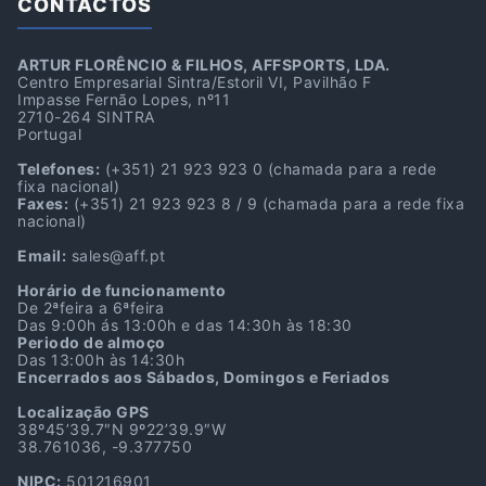
CONTACTOS
ARTUR FLORÊNCIO & FILHOS, AFFSPORTS, LDA.
Centro Empresarial Sintra/Estoril VI, Pavilhão F
Impasse Fernão Lopes, nº11
2710-264 SINTRA
Portugal
Telefones:
(+351) 21 923 923 0
(chamada para a rede
fixa nacional)
Faxes:
(+351) 21 923 923 8 / 9
(chamada para a rede fixa
nacional)
Email:
sales@aff.pt
Horário de funcionamento
De 2ªfeira a 6ªfeira
Das 9:00h ás 13:00h e das 14:30h às 18:30
Periodo de almoço
Das 13:00h às 14:30h
Encerrados aos Sábados, Domingos e Feriados
Localização GPS
38º45’39.7″N 9º22’39.9″W
38.761036, -9.377750
NIPC:
501216901