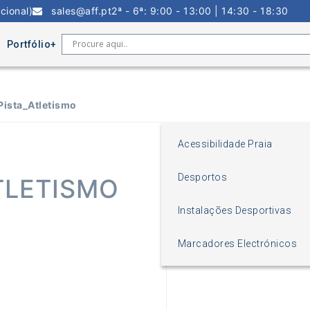
cional)
sales@aff.pt
2ª - 6ª: 9:00 - 13:00 | 14:30 - 18:30
Portfólio
ista_Atletismo
Acessibilidade Praia
Desportos
TLETISMO
Instalações Desportivas
Marcadores Electrónicos