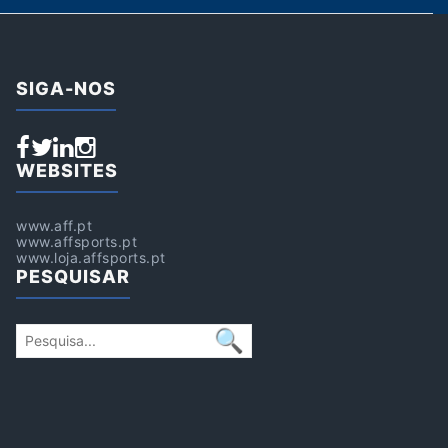
SIGA-NOS
WEBSITES
www.aff.pt
www.affsports.pt
www.loja.affsports.pt
PESQUISAR