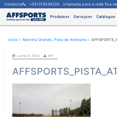
Skip
Contactos
+351219239230
(chamada para a rede fixa na
to
content
Produtos
Serviços
Catálogos
Início
»
Marinha Grande, Pista de Atletismo
»
AFFSPORTS_P
Junho 9, 2022
AFF
AFFSPORTS_PISTA_A