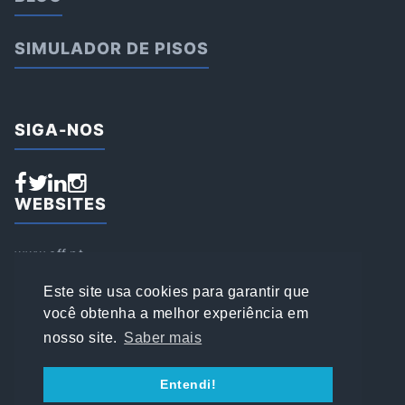
SIMULADOR DE PISOS
SIGA-NOS
WEBSITES
www.aff.pt
www.affsports.pt
www.loja.affsports.pt
Este site usa cookies para garantir que
PESQUISAR
você obtenha a melhor experiência em
nosso site.
Saber mais
© 2022 AFFSPORTS
Entendi!