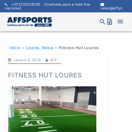
Skip
+351219239230
(chamada para a rede fixa
to
nacional)
sales@aff.pt
content
menu
search
request_quote
Início
»
Loures, Relva
»
Fitness Hut Loures
Janeiro 8, 2018
AFF
FITNESS HUT LOURES