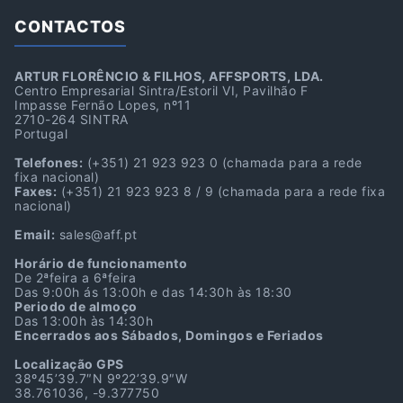
CONTACTOS
ARTUR FLORÊNCIO & FILHOS, AFFSPORTS, LDA.
Centro Empresarial Sintra/Estoril VI, Pavilhão F
Impasse Fernão Lopes, nº11
2710-264 SINTRA
Portugal
Telefones:
(+351) 21 923 923 0
(chamada para a rede
fixa nacional)
Faxes:
(+351) 21 923 923 8 / 9
(chamada para a rede fixa
nacional)
Email:
sales@aff.pt
Horário de funcionamento
De 2ªfeira a 6ªfeira
Das 9:00h ás 13:00h e das 14:30h às 18:30
Periodo de almoço
Das 13:00h às 14:30h
Encerrados aos Sábados, Domingos e Feriados
Localização GPS
38º45’39.7″N 9º22’39.9″W
38.761036, -9.377750