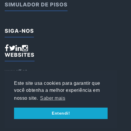
SIMULADOR DE PISOS
SIGA-NOS
WEBSITES
www.aff.pt
www.affsports.pt
www.loja.affsports.pt
Este site usa cookies para garantir que
PESQUISAR
você obtenha a melhor experiência em
nosso site.
Saber mais
© 2022 AFFSPORTS
Entendi!