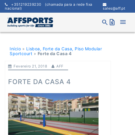
Skip
+351219239230
(chamada para a rede fixa
to
nacional)
sales@aff.pt
content
menu
search
request_quote
Início
»
Lisboa, Forte da Casa, Piso Modular
Sportcourt
»
Forte da Casa 4
Fevereiro 21, 2018
AFF
FORTE DA CASA 4