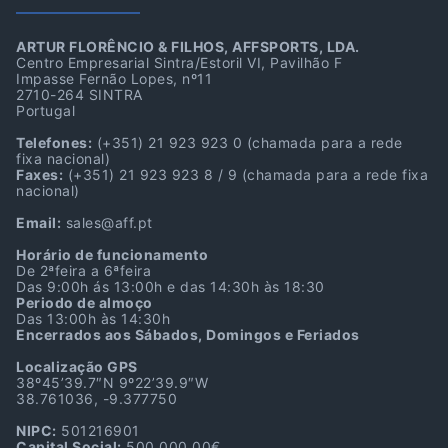
ARTUR FLORÊNCIO & FILHOS, AFFSPORTS, LDA.
Centro Empresarial Sintra/Estoril VI, Pavilhão F
Impasse Fernão Lopes, nº11
2710-264 SINTRA
Portugal
Telefones:
(+351) 21 923 923 0
(chamada para a rede
fixa nacional)
Faxes:
(+351) 21 923 923 8 / 9
(chamada para a rede fixa
nacional)
Email:
sales@aff.pt
Horário de funcionamento
De 2ªfeira a 6ªfeira
Das 9:00h ás 13:00h e das 14:30h às 18:30
Periodo de almoço
Das 13:00h às 14:30h
Encerrados aos Sábados, Domingos e Feriados
Localização GPS
38º45’39.7″N 9º22’39.9″W
38.761036, -9.377750
NIPC:
501216901
Capital Social:
500.000,00€