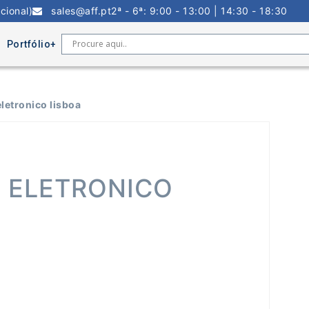
cional)
sales@aff.pt
2ª - 6ª: 9:00 - 13:00 | 14:30 - 18:30
Portfólio
letronico lisboa
 ELETRONICO