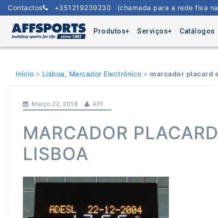
Skip
Contactos
+351219239230
(chamada para a rede fixa na
to
content
Produtos
Serviços
Catálogos
Início
»
Lisboa, Marcador Electrónico
»
marcador placard e
Março 22, 2018
AFF
MARCADOR PLACARD
LISBOA