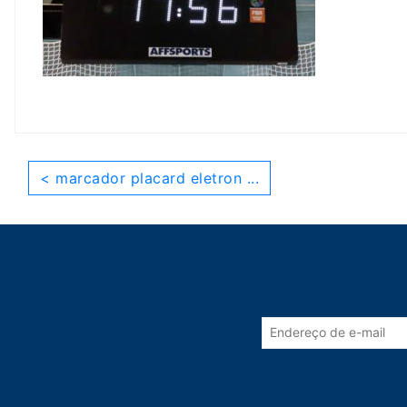
< marcador placard eletron ...