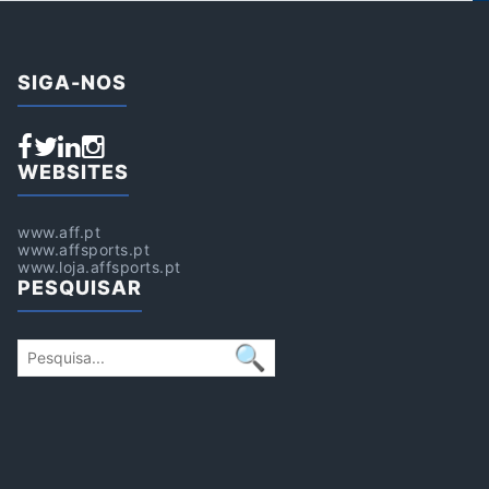
SIGA-NOS
WEBSITES
www.aff.pt
www.affsports.pt
www.loja.affsports.pt
PESQUISAR