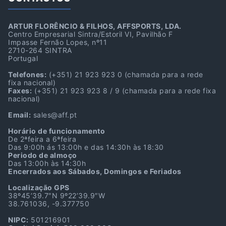
ARTUR FLORÊNCIO & FILHOS, AFFSPORTS, LDA.
Centro Empresarial Sintra/Estoril VI, Pavilhão F
Impasse Fernão Lopes, nº11
2710-264 SINTRA
Portugal
Telefones:
(+351) 21 923 923 0
(chamada para a rede
fixa nacional)
Faxes:
(+351) 21 923 923 8 / 9
(chamada para a rede fixa
nacional)
Email:
sales@aff.pt
Horário de funcionamento
De 2ªfeira a 6ªfeira
Das 9:00h ás 13:00h e das 14:30h às 18:30
Periodo de almoço
Das 13:00h às 14:30h
Encerrados aos Sábados, Domingos e Feriados
Localização GPS
38º45’39.7″N 9º22’39.9″W
38.761036, -9.377750
NIPC:
501216901