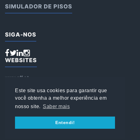
SIMULADOR DE PISOS
SIGA-NOS
WEBSITES
www.aff.pt
www.affsports.pt
www.loja.affsports.pt
Este site usa cookies para garantir que
PESQUISAR
você obtenha a melhor experiência em
nosso site.
Saber mais
© 2022 AFFSPORTS
Entendi!