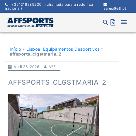
Skip
+351219239230
(chamada para a rede fixa
to
nacional)
sales@aff.pt
content
menu
search
request_quote
Início
»
Lisboa, Equipamentos Desportivos
»
affsports_clgstmaria_2
Abril 28, 2026
AFF
AFFSPORTS_CLGSTMARIA_2