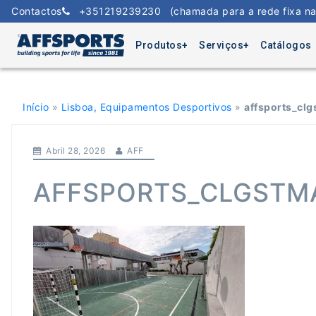
Skip
Contactos
+351219239230
(chamada para a rede fixa na
to
content
Produtos
Serviços
Catálogos
Início
»
Lisboa, Equipamentos Desportivos
»
affsports_clg
Abril 28, 2026
AFF
AFFSPORTS_CLGSTMA