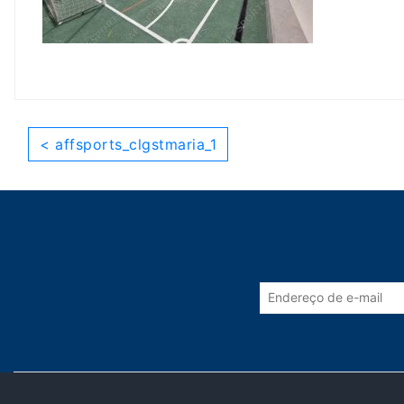
< affsports_clgstmaria_1