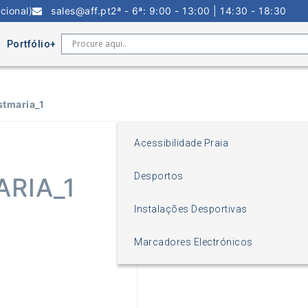
cional)
sales@aff.pt
2ª - 6ª: 9:00 - 13:00 | 14:30 - 18:30
Portfólio
stmaria_1
Acessibilidade Praia
Desportos
RIA_1
Instalações Desportivas
Marcadores Electrónicos