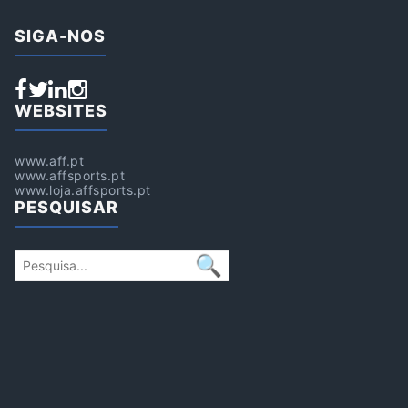
SIGA-NOS
WEBSITES
www.aff.pt
www.affsports.pt
www.loja.affsports.pt
PESQUISAR