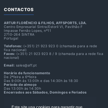
CONTACTOS
ARTUR FLORÊNCIO & FILHOS, AFFSPORTS, LDA.
Centro Empresarial Sintra/Estoril VI, Pavilhão F
Impasse Fernão Lopes, nº11
2710-264 SINTRA
Portugal
Telefones:
(+351) 21 923 923 0
(chamada para a rede
fixa nacional)
Faxes:
(+351) 21 923 923 8 / 9
(chamada para a rede fixa
nacional)
Email:
sales@aff.pt
Horário de funcionamento
De 2ªfeira a 6ªfeira
Das 9:00h ás 13:00h e das 14:30h às 18:30
Periodo de almoço
Das 13:00h às 14:30h
Encerrados aos Sábados, Domingos e Feriados
Localização GPS
38º45’39.7″N 9º22’39.9″W
Este site usa cookies para garantir que
38.761036, -9.377750