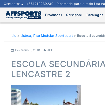
Skip
Contactos
+351219239230
(chamada para a rede fixa na
to
content
Produtos
Serviços
Catálogos
Início
»
Lisboa, Piso Modular Sportcourt
»
Escola Secundári
Fevereiro 5, 2018
AFF
ESCOLA SECUNDÁRIA 
LENCASTRE 2