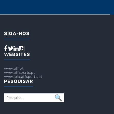
SIGA-NOS
WEBSITES
www.aff.pt
www.affsports.pt
www.loja.affsports.pt
PESQUISAR